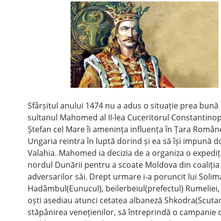
Sfârșitul anului 1474 nu a adus o situație prea bună
sultanul Mahomed al II-lea Cuceritorul Constantinop
Ștefan cel Mare îi amenința influența în Țara Român
Ungaria reintra în luptă dorind și ea să își impună d
Valahia. Mahomed ia decizia de a organiza o expediți
nordul Dunării pentru a scoate Moldova din coaliția
adversarilor săi. Drept urmare i-a poruncit lui Soli
Hadâmbul(Eunucul), beilerbeiul(prefectul) Rumeliei, 
oști asediau atunci cetatea albaneză Shkodra(Scutari)
stăpânirea venețienilor, să întreprindă o campanie d