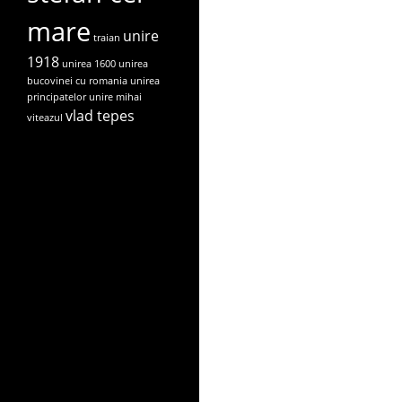
mare
unire
traian
1918
unirea 1600
unirea
bucovinei cu romania
unirea
principatelor
unire mihai
vlad tepes
viteazul