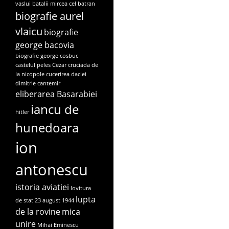
vaslui
batalii mircea cel batran
biografie aurel
vlaicu
biografie
george bacovia
biografie george cosbuc
castelul peles
Cezar
cruciada de
la nicopole
cucerirea daciei
dimitrie cantemir
eliberarea Basarabiei
iancu de
hitler
hunedoara
ion
antonescu
istoria aviatiei
lovitura
lupta
de stat 23 august 1944
de la rovine
mica
unire
Mihai Eminescu