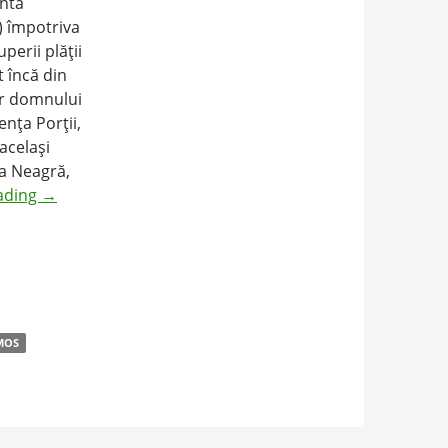
antă
) împotriva
perii plăţii
t încă din
lor domnului
nţa Porţii,
acelaşi
ea Neagră,
ading
→
MOS