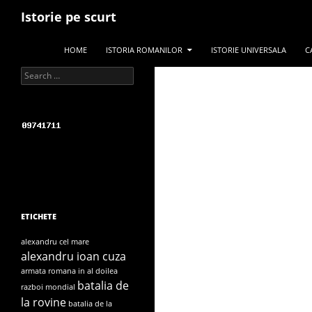
Search
Istorie pe scurt
SKIP TO CONTENT
HOME
ISTORIA ROMANILOR
ISTORIE UNIVERSALA
C
Search for:
ETICHETE
alexandru cel mare
alexandru ioan cuza
armata romana in al doilea
batalia de
razboi mondial
la rovine
batalia de la