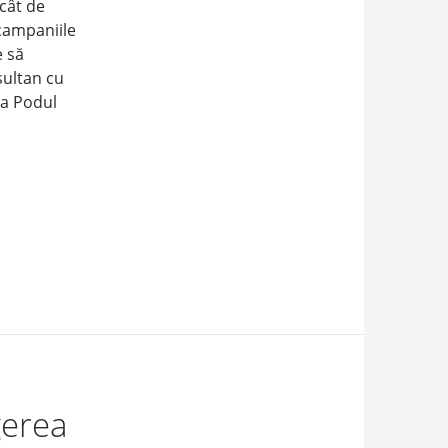
cât de
 campaniile
e să
sultan cu
la Podul
gerea