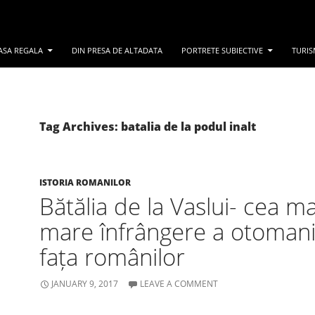
ASA REGALA
DIN PRESA DE ALTADATA
PORTRETE SUBIECTIVE
TURIS
Tag Archives: batalia de la podul inalt
ISTORIA ROMANILOR
Bătălia de la Vaslui- cea ma
mare înfrângere a otomanil
fața românilor
JANUARY 9, 2017
LEAVE A COMMENT