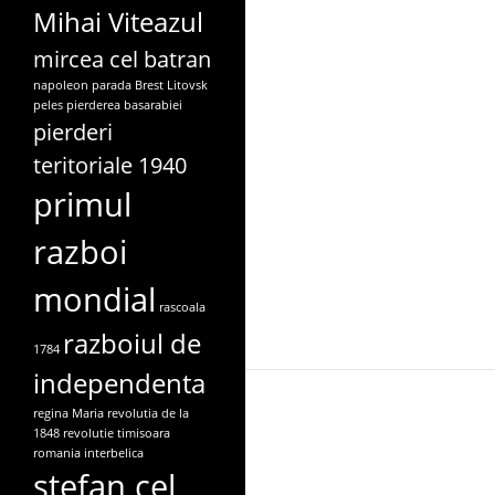
Mihai Viteazul
mircea cel batran
napoleon
parada Brest Litovsk
peles
pierderea basarabiei
pierderi
teritoriale 1940
primul
razboi
mondial
rascoala
razboiul de
1784
independenta
regina Maria
revolutia de la
1848
revolutie timisoara
romania interbelica
stefan cel