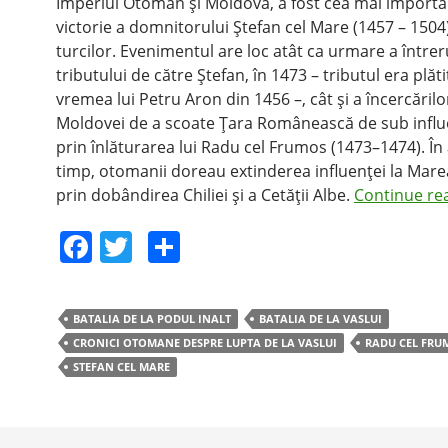
Imperiul Otoman şi Moldova, a fost cea mai import
victorie a domnitorului Ştefan cel Mare (1457 – 1504
turcilor. Evenimentul are loc atât ca urmare a întreru
tributului de către Ştefan, în 1473 – tributul era plăti
vremea lui Petru Aron din 1456 –, cât şi a încercări
Moldovei de a scoate Ţara Românească de sub influe
prin înlăturarea lui Radu cel Frumos (1473–1474). În 
timp, otomanii doreau extinderea influenţei la Mar
prin dobândirea Chiliei şi a Cetăţii Albe.
Continue re
F
T
S
a
w
h
c
itt
ar
BATALIA DE LA PODUL INALT
BATALIA DE LA VASLUI
e
er
e
CRONICI OTOMANE DESPRE LUPTA DE LA VASLUI
RADU CEL FRU
b
STEFAN CEL MARE
o
o