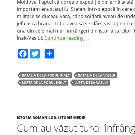
Moldova. Faptul că dorea o expediție de iarnă arată 
important era statul lui Ștefan, într-o epocă în care
militare se duceau vara, când soldații aveau de und
jefuiască hrană. Totul avea să se sfârșească pentru 
una din cele mai mari înfrângeri din istoria turcilor, 
Înalt-Vaslui.
Continue reading
→
F
T
S
a
w
h
c
itt
ar
BATALIA DE LA PODUL INALT
BATALIA DE LA VASLUI
e
er
e
LUPTA DE LA PODUL INALT
LUPTA DE LA VASLUI
b
o
o
k
ISTORIA ROMANILOR
,
ISTORIE MEDIE
Cum au văzut turcii înfrân