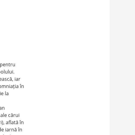
 pentru
olului.
ească, iar
omniația în
e la
man
ale cărui
, aflată în
e iarnă în