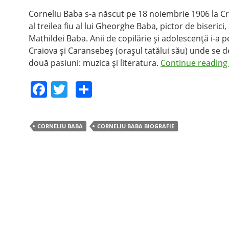
Corneliu Baba s-a născut pe 18 noiembrie 1906 la Cr
al treilea fiu al lui Gheorghe Baba, pictor de biserici, 
Mathildei Baba. Anii de copilărie şi adolescenţă i-a p
Craiova şi Caransebeş (oraşul tatălui său) unde se d
două pasiuni: muzica şi literatura.
Continue readin
F
T
S
a
w
h
c
itt
ar
CORNELIU BABA
CORNELIU BABA BIOGRAFIE
e
er
e
b
o
o
k