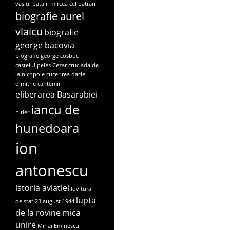
vaslui
batalii mircea cel batran
biografie aurel
vlaicu
biografie
george bacovia
biografie george cosbuc
castelul peles
Cezar
cruciada de
la nicopole
cucerirea daciei
dimitrie cantemir
eliberarea Basarabiei
iancu de
hitler
hunedoara
ion
antonescu
istoria aviatiei
lovitura
lupta
de stat 23 august 1944
de la rovine
mica
unire
Mihai Eminescu