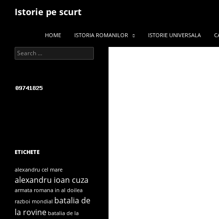
Search
Istorie pe scurt
SKIP TO CONTENT
HOME
ISTORIA ROMANILOR
ISTORIE UNIVERSALA
C
Search for:
ETICHETE
alexandru cel mare
alexandru ioan cuza
armata romana in al doilea
batalia de
razboi mondial
la rovine
batalia de la