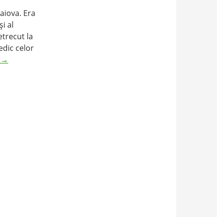
aiova. Era
şi al
etrecut la
edic celor
g
→