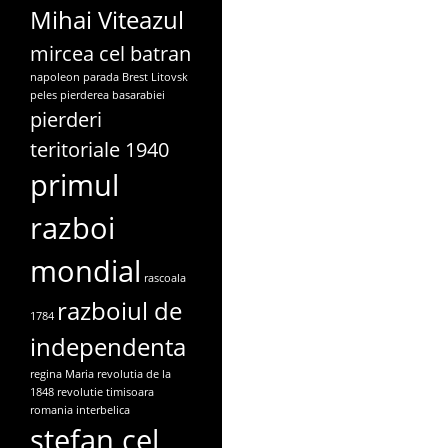
Mihai Viteazul
mircea cel batran
napoleon
parada Brest Litovsk
peles
pierderea basarabiei
pierderi
teritoriale 1940
primul
razboi
mondial
rascoala
razboiul de
1784
independenta
regina Maria
revolutia de la
1848
revolutie timisoara
romania interbelica
stefan cel