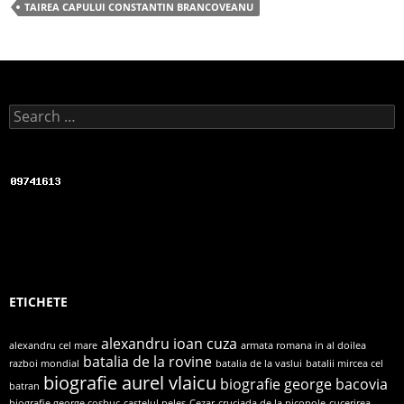
b
TAIREA CAPULUI CONSTANTIN BRANCOVEANU
o
o
k
Search for:
ETICHETE
alexandru ioan cuza
alexandru cel mare
armata romana in al doilea
batalia de la rovine
razboi mondial
batalia de la vaslui
batalii mircea cel
biografie aurel vlaicu
biografie george bacovia
batran
biografie george cosbuc
castelul peles
Cezar
cruciada de la nicopole
cucerirea