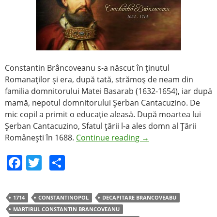
Constantin Brâncoveanu s-a născut în ţinutul
Romanaţilor şi era, după tată, strămoş de neam din
familia domnitorului Matei Basarab (1632-1654), iar după
mamă, nepotul domnitorului Şerban Cantacuzino. De
mic copil a primit o educaţie aleasă. După moartea lui
Şerban Cantacuzino, Sfatul ţării l-a ales domn al Ţării
Româneşti în 1688.
Continue reading
→
F
T
S
a
w
h
c
itt
ar
1714
CONSTANTINOPOL
DECAPITARE BRANCOVEABU
e
er
e
MARTIRUL CONSTANTIN BRANCOVEANU