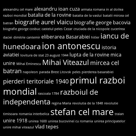
alexandru ioan cuza
alexandru cel mare
armata romana in al doilea
batalia de la rovine
razboi mondial
batalia de la vaslui
batalii mircea cel
biografie aurel vlaicu
biografie george bacovia
batran
biografie george cosbuc
castelul peles
Cezar
cruciada de la nicopole
cucerirea
iancu de
eliberarea Basarabiei
daciei
dimitrie cantemir
hitler
ion antonescu
hunedoara
istoria
aviatiei
lupta de la rovine
mica
lovitura de stat 23 august 1944
Mihai Viteazul
mircea cel
unire
Mihai Eminescu
batran
napoleon
parada Brest Litovsk
peles
pierderea basarabiei
primul razboi
pierderi teritoriale 1940
mondial
razboiul de
rascoala 1784
independenta
regina Maria
revolutia de la 1848
revolutie
stefan cel mare
timisoara
romania interbelica
traian
unire 1918
unirea 1600
unirea bucovinei cu romania
unirea principatelor
vlad tepes
unire mihai viteazul