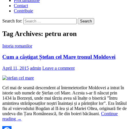
Proclamatiune
Contact
Contribuie
Search for:
Tag Archives: petru aron
Istoria romanilor
Cum a câștigat Ștefan cel Mare tronul Moldovei
April 11, 2015
admin
Leave a comment
Cel mai de seamă descendent al întemeietorilor Moldovei a intrat în
istorie sub numele de Ștefan cel Mare. Acesta s-ar fi născut prin
1434 la Borzești, unde mai târziu avea să înalțe o biserică ”întru
amintirea strărăposaților noștri înaintași și a părinților lor”. Era întâiul
fiu al voievodului Bogdan al II-lea și al Mariei Oltea, originară fie de
undeva din Țara Românească, fie din boieri băcăuani.
Continue
reading
→