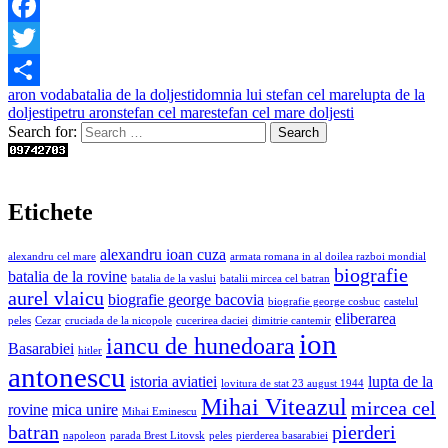
Facebook
Twitter
aron voda
batalia de la doljesti
domnia lui stefan cel mare
lupta de la
Share
doljesti
petru aron
stefan cel mare
stefan cel mare doljesti
Search for:
Etichete
alexandru ioan cuza
alexandru cel mare
armata romana in al doilea razboi mondial
biografie
batalia de la rovine
batalia de la vaslui
batalii mircea cel batran
aurel vlaicu
biografie george bacovia
biografie george cosbuc
castelul
eliberarea
peles
Cezar
cruciada de la nicopole
cucerirea daciei
dimitrie cantemir
ion
iancu de hunedoara
Basarabiei
hitler
antonescu
istoria aviatiei
lupta de la
lovitura de stat 23 august 1944
Mihai Viteazul
mircea cel
rovine
mica unire
Mihai Eminescu
batran
pierderi
napoleon
parada Brest Litovsk
peles
pierderea basarabiei