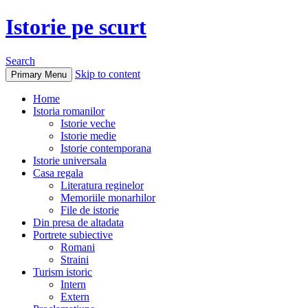
Istorie pe scurt
Search
Skip to content
Primary Menu
Home
Istoria romanilor
Istorie veche
Istorie medie
Istorie contemporana
Istorie universala
Casa regala
Literatura reginelor
Memoriile monarhilor
File de istorie
Din presa de altadata
Portrete subiective
Romani
Straini
Turism istoric
Intern
Extern