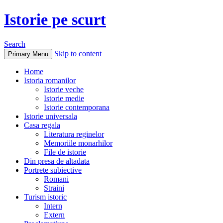
Istorie pe scurt
Search
Skip to content
Primary Menu
Home
Istoria romanilor
Istorie veche
Istorie medie
Istorie contemporana
Istorie universala
Casa regala
Literatura reginelor
Memoriile monarhilor
File de istorie
Din presa de altadata
Portrete subiective
Romani
Straini
Turism istoric
Intern
Extern