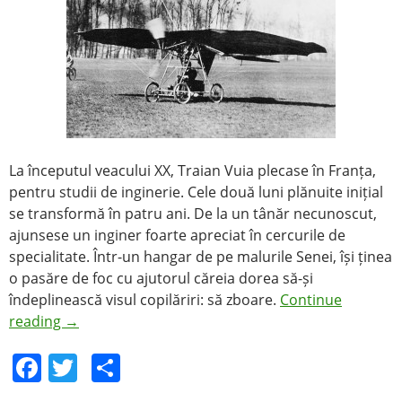
La începutul veacului XX, Traian Vuia plecase în Franța,
pentru studii de inginerie. Cele două luni plănuite inițial
se transformă în patru ani. De la un tânăr necunoscut,
ajunsese un inginer foarte apreciat în cercurile de
specialitate. Într-un hangar de pe malurile Senei, își ținea
o pasăre de foc cu ajutorul căreia dorea să-și
îndeplinească visul copilăriri: să zboare.
Continue
reading
→
F
T
S
a
w
h