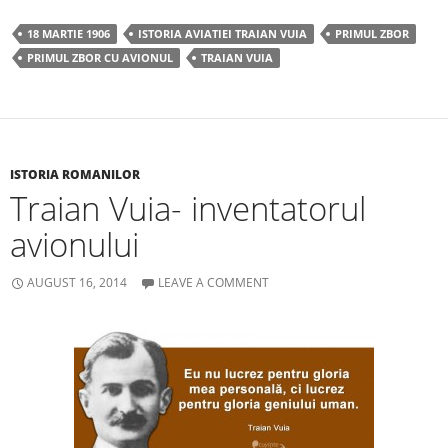
c
itt
ar
18 MARTIE 1906
ISTORIA AVIATIEI TRAIAN VUIA
PRIMUL ZBOR
e
er
e
PRIMUL ZBOR CU AVIONUL
TRAIAN VUIA
b
o
o
k
ISTORIA ROMANILOR
Traian Vuia- inventatorul
avionului
AUGUST 16, 2014
LEAVE A COMMENT