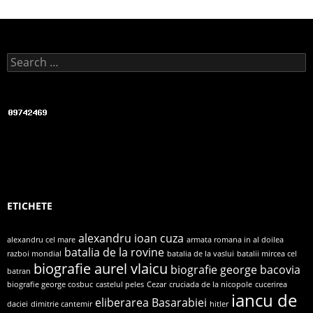
o
o
k
Search for:
ETICHETE
alexandru ioan cuza
alexandru cel mare
armata romana in al doilea
batalia de la rovine
razboi mondial
batalia de la vaslui
batalii mircea cel
biografie aurel vlaicu
biografie george bacovia
batran
biografie george cosbuc
castelul peles
Cezar
cruciada de la nicopole
cucerirea
iancu de
eliberarea Basarabiei
daciei
dimitrie cantemir
hitler