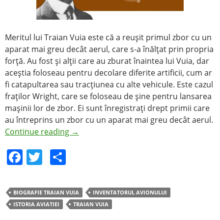
Meritul lui Traian Vuia este că a reuşit primul zbor cu un
aparat mai greu decât aerul, care s-a înălţat prin propria
forţă. Au fost şi alţii care au zburat înaintea lui Vuia, dar
aceştia foloseau pentru decolare diferite artificii, cum ar
fi catapultarea sau tracţiunea cu alte vehicule. Este cazul
fraţilor Wright, care se foloseau de şine pentru lansarea
maşinii lor de zbor. Ei sunt înregistraţi drept primii care
au întreprins un zbor cu un aparat mai greu decât aerul.
Continue reading
→
F
T
S
a
w
h
c
itt
ar
BIOGRAFIE TRAIAN VUIA
INVENTATORUL AVIONULUI
e
er
e
ISTORIA AVIATIEI
TRAIAN VUIA
b