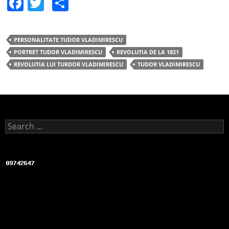
F
T
S
a
w
h
c
itt
ar
PERSONALITATE TUDOR VLADIMIRESCU
e
er
e
PORTRET TUDOR VLADIMIRESCU
REVOLUTIA DE LA 1821
b
REVOLUTIA LUI TURDOR VLADIMIRESCU
TUDOR VLADIMIRESCU
o
o
k
Search for: