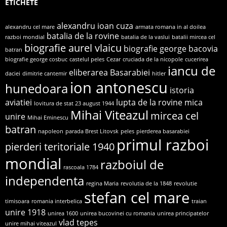
ETICHETE
alexandru ioan cuza
alexandru cel mare
armata romana in al doilea
batalia de la rovine
razboi mondial
batalia de la vaslui
batalii mircea cel
biografie aurel vlaicu
biografie george bacovia
batran
biografie george cosbuc
castelul peles
Cezar
cruciada de la nicopole
cucerirea
iancu de
eliberarea Basarabiei
daciei
dimitrie cantemir
hitler
ion antonescu
hunedoara
istoria
aviatiei
lupta de la rovine
mica
lovitura de stat 23 august 1944
Mihai Viteazul
mircea cel
unire
Mihai Eminescu
batran
napoleon
parada Brest Litovsk
peles
pierderea basarabiei
primul razboi
pierderi teritoriale 1940
mondial
razboiul de
rascoala 1784
independenta
regina Maria
revolutia de la 1848
revolutie
stefan cel mare
timisoara
romania interbelica
traian
unire 1918
unirea 1600
unirea bucovinei cu romania
unirea principatelor
vlad tepes
unire mihai viteazul