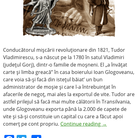
Conducătorul mişcării revoluţionare din 1821, Tudor
Vladimirescu, s-a născut pe la 1780 în satul Vladimiri
(judeţul Gorj), dintr-o familie de moşneni. El „a învăţat
carte şi limba greacă” în casa boierului Ioan Glogoveanu,
care voia să-şi facă din isteţul băiat’ un bun
administrator de moşie şi care l-a întrebuinţat în
afacerile de negoţ, mai ales la exportul de vite. Tudor are
astfel prilejul să facă mai multe călătorii în Transilvania,
unde Glogoveanu exporta până la 2.000 de capete de
vite şi să-şi constituie un capital cu care a făcut apoi
comerţ pe cont propriu.
Continue reading
→