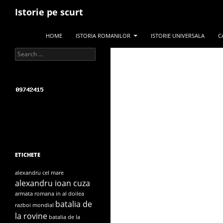
Search
Istorie pe scurt
SKIP TO CONTENT
HOME
ISTORIA ROMANILOR
ISTORIE UNIVERSALA
C
Search for:
ETICHETE
alexandru cel mare
alexandru ioan cuza
armata romana in al doilea
batalia de
razboi mondial
la rovine
batalia de la