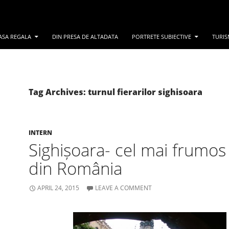
ASA REGALA
DIN PRESA DE ALTADATA
PORTRETE SUBIECTIVE
TURIS
Tag Archives: turnul fierarilor sighisoara
INTERN
Sighișoara- cel mai frumos
din România
APRIL 24, 2015
LEAVE A COMMENT