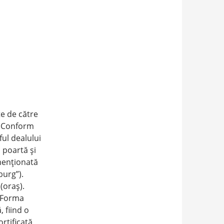
te de către
. Conform
ful dealului
l poartă şi
 menţionată
urg”).
(oraş).
. Forma
 fiind o
rtificată