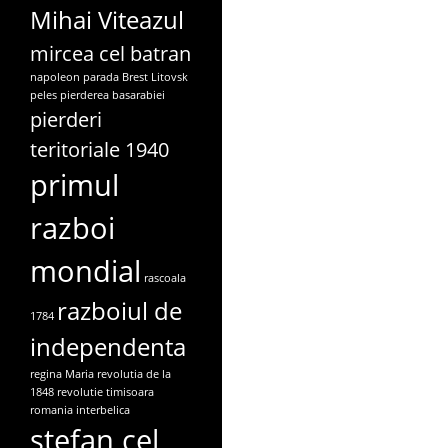
Mihai Viteazul
mircea cel batran
napoleon
parada Brest Litovsk
peles
pierderea basarabiei
pierderi
teritoriale 1940
primul
razboi
mondial
rascoala
razboiul de
1784
independenta
regina Maria
revolutia de la
1848
revolutie timisoara
romania interbelica
stefan cel