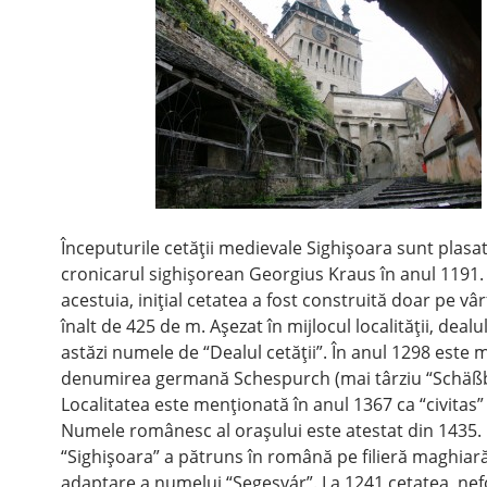
Începuturile cetăţii medievale Sighişoara sunt plasa
cronicarul sighişorean Georgius Kraus în anul 1191
acestuia, iniţial cetatea a fost construită doar pe vâr
înalt de 425 de m. Aşezat în mijlocul localităţii, dealu
astăzi numele de “Dealul cetăţii”. În anul 1298 este
denumirea germană Schespurch (mai târziu “Schäßb
Localitatea este menţionată în anul 1367 ca “civitas” 
Numele românesc al oraşului este atestat din 1435
“Sighişoara” a pătruns în română pe filieră maghiară,
adaptare a numelui “Segesvár”. La 1241 cetatea, nefo