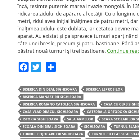
încă, resimte puternic marea invazie mongolă. În 13
ridicarea zidului de apărare al cetăţii. Cu o lungime
metri, zidul avea iniţial înălţimea de patru metri, d
înălţimea zidului este dublată, iar cetatea devine ma
aparat. Au existat şi paisprezece turnuri aparţinând 
câte unei bresle, precum şi patru bastioane. Până as
păstrat nouă turnuri şi trei bastioane.
Continue rea
F
T
S
a
w
h
c
itt
ar
BISERICA DIN DEAL SIGHISOARA
BISERICA LEPROSILOR
e
er
e
BISERICA MANASTIRII SIGHISOARA
b
BISERICA ROMANO CATOLICA SIGHISOARA
CASA CU CERB SIGH
CASA VLAD DRACUL SIGHISOARA
CATEDRALA ORTODOXA SIGHI
o
ISTORIA SIGHISOARA
SALA ARMELOR
SCARA SCOLARILOR S
o
SCOALA DIN DEAL SIGHISOARA
SIGHISOARA
TURNUL BLAN
k
TURNUL COJOCARILOR SIGHISOARA
TURNUL CU CEAS SIGHISOA