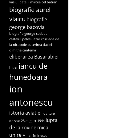
vaslui
batalii mircea cel batran
biografie aurel
vlaicu
biografie
george bacovia
biografie george cosbuc
castelul peles
Cezar
cruciada de
la nicopole
cucerirea daciei
dimitrie cantemir
eliberarea Basarabiei
iancu de
hitler
hunedoara
ion
antonescu
istoria aviatiei
lovitura
lupta
de stat 23 august 1944
de la rovine
mica
unire
Mihai Eminescu