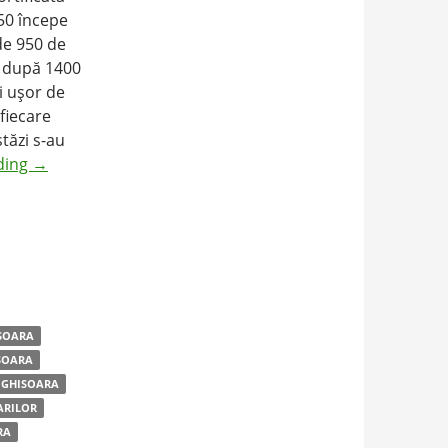
50 începe
 de 950 de
ar după 1400
i uşor de
fiecare
tăzi s-au
ding
→
ISOARA
SOARA
IGHISOARA
ARILOR
RA