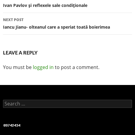
Post navigation
Ivan Pavlov şi reflexele sale condiţionale
o
k
NEXT POST
Iancu Jianu- olteanul care a speriat toată boierimea
LEAVE A REPLY
You must be
logged in
to post a comment.
Search for: