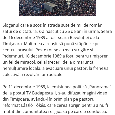
Sloganul care a scos în stradă sute de mii de români,
sătui de dictatură, s-a născut cu 26 de ani în urmă. Seara
de 16 decembrie 1989 a fost seara Revoluţiei de la
Timişoara. Mulţimea a reuşit să pună stăpânire pe
centrul oraşului. Peste tot se auzeau strigăte şi
îndemnuri. 16 decembrie 1989 a fost, pentru timişoreni,
un fel de miracol, cel al trecerii de la o măruntă
nemulţumire locală, a evacuării unui pastor, la frenezia
colectivă a rezolvărilor radicale.
Pe 11 decembrie 1989, la emisiunea politică „Panorama”
de la postul TV Budapesta 1, s-au difuzat imagini video
din Timișoara, avându-l în prim plan pe pastorul
reformat László Tőkés, care cerea sprijin pentru a nu fi
mutat din comunitatea religioasă pe care o conducea.