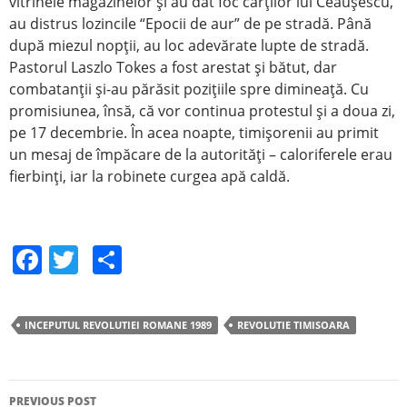
vitrinele magazinelor şi au dat foc cărţilor lui Ceauşescu,
au distrus lozincile “Epocii de aur” de pe stradă. Până
după miezul nopţii, au loc adevărate lupte de stradă.
Pastorul Laszlo Tokes a fost arestat şi bătut, dar
combatanţii şi-au părăsit poziţiile spre dimineaţă. Cu
promisiunea, însă, că vor continua protestul şi a doua zi,
pe 17 decembrie. În acea noapte, timişorenii au primit
un mesaj de împăcare de la autorităţi – caloriferele erau
fierbinţi, iar la robinete curgea apă caldă.
F
T
S
a
w
h
c
itt
ar
INCEPUTUL REVOLUTIEI ROMANE 1989
REVOLUTIE TIMISOARA
e
er
e
b
o
PREVIOUS POST