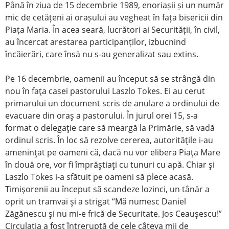
Până în ziua de 15 decembrie 1989, enoriașii și un număr
mic de cetățeni ai orașului au vegheat în fața bisericii din
Piața Maria. În acea seară, lucrători ai Securității, în civil,
au încercat arestarea participanților, izbucnind
încăierări, care însă nu s-au generalizat sau extins.
Pe 16 decembrie, oamenii au început să se strângă din
nou în faţa casei pastorului Laszlo Tokes. Ei au cerut
primarului un document scris de anulare a ordinului de
evacuare din oraş a pastorului. În jurul orei 15, s-a
format o delegaţie care să meargă la Primărie, să vadă
ordinul scris. În loc să rezolve cererea, autorităţile i-au
ameninţat pe oameni că, dacă nu vor elibera Piaţa Mare
în două ore, vor fi împrăştiaţi cu tunuri cu apă. Chiar şi
Laszlo Tokes i-a sfătuit pe oameni să plece acasă.
Timişorenii au început să scandeze lozinci, un tânăr a
oprit un tramvai şi a strigat “Mă numesc Daniel
Zăgănescu şi nu mi-e frică de Securitate. Jos Ceauşescu!”
Circulaţia a fost întreruptă de cele câteva mii de