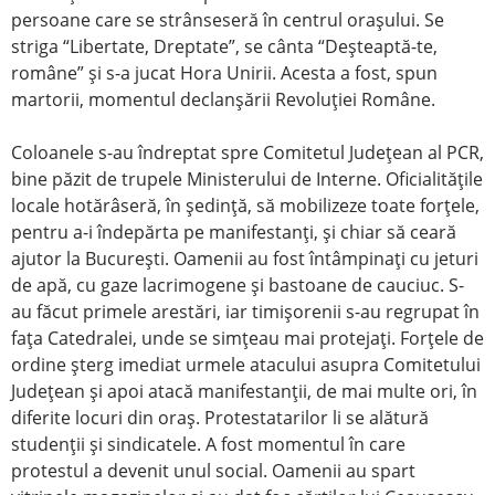
persoane care se strânseseră în centrul oraşului. Se
striga “Libertate, Dreptate”, se cânta “Deşteaptă-te,
române” şi s-a jucat Hora Unirii. Acesta a fost, spun
martorii, momentul declanşării Revoluţiei Române.
Coloanele s-au îndreptat spre Comitetul Judeţean al PCR,
bine păzit de trupele Ministerului de Interne. Oficialităţile
locale hotărâseră, în şedinţă, să mobilizeze toate forţele,
pentru a-i îndepărta pe manifestanţi, şi chiar să ceară
ajutor la Bucureşti. Oamenii au fost întâmpinaţi cu jeturi
de apă, cu gaze lacrimogene şi bastoane de cauciuc. S-
au făcut primele arestări, iar timişorenii s-au regrupat în
faţa Catedralei, unde se simţeau mai protejaţi. Forţele de
ordine şterg imediat urmele atacului asupra Comitetului
Judeţean şi apoi atacă manifestanţii, de mai multe ori, în
diferite locuri din oraş. Protestatarilor li se alătură
studenţii şi sindicatele. A fost momentul în care
protestul a devenit unul social. Oamenii au spart