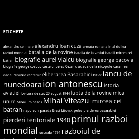
ETICHETE
alexandru ioan cuza
alexandru cel mare
armata romana in al doilea
batalia de la rovine
razboi mondial
batalia de la vaslui
batalii mircea cel
biografie aurel vlaicu
biografie george bacovia
batran
biografie george cosbuc
castelul peles
Cezar
cruciada de la nicopole
cucerirea
iancu de
eliberarea Basarabiei
daciei
dimitrie cantemir
hitler
ion antonescu
hunedoara
istoria
aviatiei
lupta de la rovine
mica
lovitura de stat 23 august 1944
Mihai Viteazul
mircea cel
unire
Mihai Eminescu
batran
napoleon
parada Brest Litovsk
peles
pierderea basarabiei
primul razboi
pierderi teritoriale 1940
mondial
razboiul de
rascoala 1784