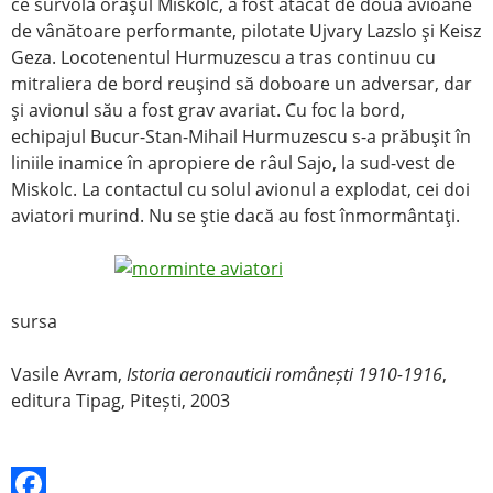
ce survola oraşul Miskolc, a fost atacat de două avioane
de vânătoare performante, pilotate Ujvary Lazslo şi Keisz
Geza. Locotenentul Hurmuzescu a tras continuu cu
mitraliera de bord reuşind să doboare un adversar, dar
şi avionul său a fost grav avariat. Cu foc la bord,
echipajul Bucur-Stan-Mihail Hurmuzescu s-a prăbuşit în
liniile inamice în apropiere de râul Sajo, la sud-vest de
Miskolc. La contactul cu solul avionul a explodat, cei doi
aviatori murind. Nu se ştie dacă au fost înmormântaţi.
sursa
Vasile Avram,
Istoria aeronauticii românești 1910-1916
,
editura Tipag, Pitești, 2003