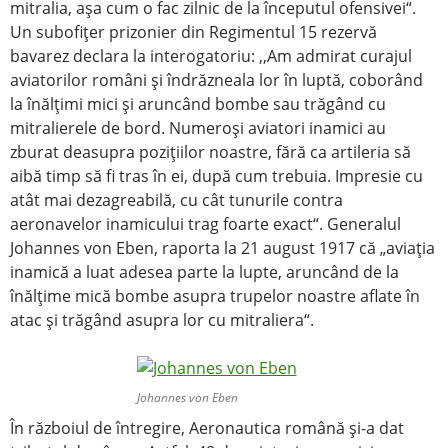
mitralia, aşa cum o fac zilnic de la începutul ofensivei“.
Un subofiţer prizonier din Regimentul 15 rezervă
bavarez declara la interogatoriu: ,,Am admirat curajul
aviatorilor români şi îndrăzneala lor în luptă, coborând
la înălţimi mici şi aruncând bombe sau trăgând cu
mitralierele de bord. Numeroşi aviatori inamici au
zburat deasupra poziţiilor noastre, fără ca artileria să
aibă timp să fi tras în ei, după cum trebuia. Impresie cu
atât mai dezagreabilă, cu cât tunurile contra
aeronavelor inamicului trag foarte exact“. Generalul
Johannes von Eben, raporta la 21 august 1917 că „aviaţia
inamică a luat adesea parte la lupte, aruncând de la
înălţime mică bombe asupra trupelor noastre aflate în
atac şi trăgând asupra lor cu mitraliera“.
Johannes von Eben
În războiul de întregire, Aeronautica română şi-a dat