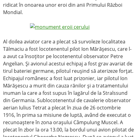
ridicat în onoarea unor eroi din anii Primului Război
Mondial.
Al doilea aviator care a plecat să survoleze localitatea
Tălmaciu a fost locotenentul pilot Ion Mărăşescu, care l-
a avut ca însoţitor pe locotenentul observator Petre
Angelian. Şi avionul acestui echipaj a fost grav avariat de
tirul bateriei germane, pilotul reuşind să aterizeze forţat.
Echipajul românesc a fost luat prizonier, iar pilotul Ion
Mărăşescu a murit din cauza rănilor şi a tratamentului
inuman la care a fost supus în lagărul de la Stralssund
din Germania. Sublocotenentul de cavalerie observator
aerian Iulius Tetrat a plecat în ziua de 26 octombrie
1916, în prima sa misiune de luptă, având de executat o
recunoaştere în zona oraşului Câmpulung Muscel. A
plecat în zbor la ora 13.00, la bordul unui avion pilotat de