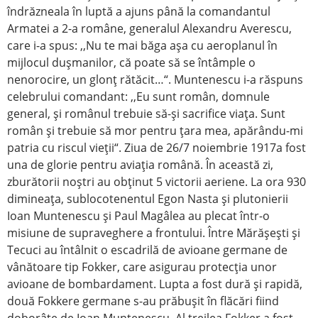
îndrăzneala în luptă a ajuns până la comandantul
Armatei a 2-a române, generalul Alexandru Averescu,
care i-a spus: ,,Nu te mai băga aşa cu aeroplanul în
mijlocul duşmanilor, că poate să se întâmple o
nenorocire, un glonţ rătăcit…“. Muntenescu i-a răspuns
celebrului comandant: ,,Eu sunt român, domnule
general, şi românul trebuie să-şi sacrifice viaţa. Sunt
român şi trebuie să mor pentru ţara mea, apărându-mi
patria cu riscul vieţii“. Ziua de 26/7 noiembrie 1917a fost
una de glorie pentru aviaţia română. În această zi,
zburătorii noştri au obţinut 5 victorii aeriene. La ora 930
dimineaţa, sublocotenentul Egon Nasta şi plutonierii
Ioan Muntenescu şi Paul Magâlea au plecat într-o
misiune de supraveghere a frontului. Între Mărăşeşti şi
Tecuci au întâlnit o escadrilă de avioane germane de
vânătoare tip Fokker, care asigurau protecţia unor
avioane de bombardament. Lupta a fost dură şi rapidă,
două Fokkere germane s-au prăbuşit în flăcări fiind