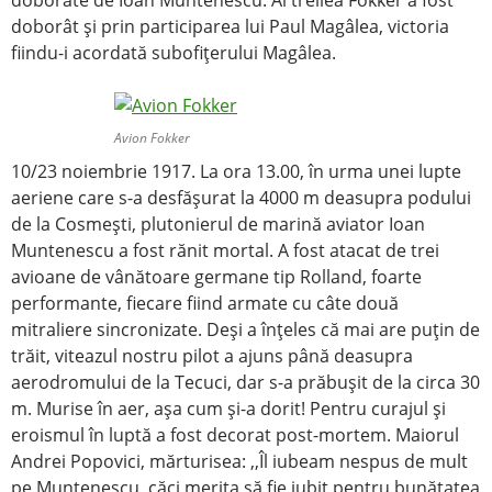
doborâte de Ioan Muntenescu. Al treilea Fokker a fost
doborât şi prin participarea lui Paul Magâlea, victoria
fiindu-i acordată subofiţerului Magâlea.
Avion Fokker
10/23 noiembrie 1917. La ora 13.00, în urma unei lupte
aeriene care s-a desfăşurat la 4000 m deasupra podului
de la Cosmeşti, plutonierul de marină aviator Ioan
Muntenescu a fost rănit mortal. A fost atacat de trei
avioane de vânătoare germane tip Rolland, foarte
performante, fiecare fiind armate cu câte două
mitraliere sincronizate. Deşi a înţeles că mai are puţin de
trăit, viteazul nostru pilot a ajuns până deasupra
aerodromului de la Tecuci, dar s-a prăbuşit de la circa 30
m. Murise în aer, aşa cum şi-a dorit! Pentru curajul şi
eroismul în luptă a fost decorat post-mortem. Maiorul
Andrei Popovici, mărturisea: ,,Îl iubeam nespus de mult
pe Muntenescu, căci merita să fie iubit pentru bunătatea