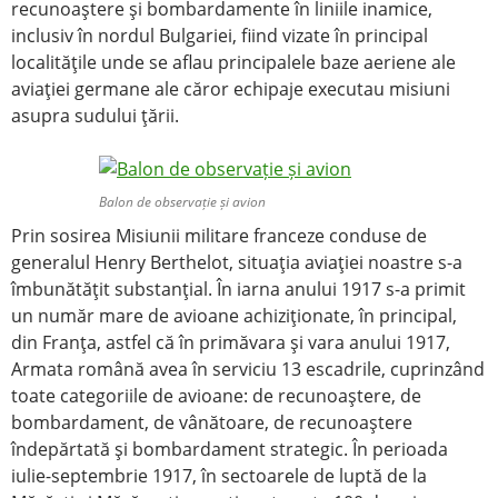
recunoaştere şi bombardamente în liniile inamice,
inclusiv în nordul Bulgariei, fiind vizate în principal
localităţile unde se aflau principalele baze aeriene ale
aviaţiei germane ale căror echipaje executau misiuni
asupra sudului ţării.
Balon de observație și avion
Prin sosirea Misiunii militare franceze conduse de
generalul Henry Berthelot, situaţia aviaţiei noastre s-a
îmbunătăţit substanţial. În iarna anului 1917 s-a primit
un număr mare de avioane achiziţionate, în principal,
din Franţa, astfel că în primăvara şi vara anului 1917,
Armata română avea în serviciu 13 escadrile, cuprinzând
toate categoriile de avioane: de recunoaştere, de
bombardament, de vânătoare, de recunoaştere
îndepărtată şi bombardament strategic. În perioada
iulie-septembrie 1917, în sectoarele de luptă de la