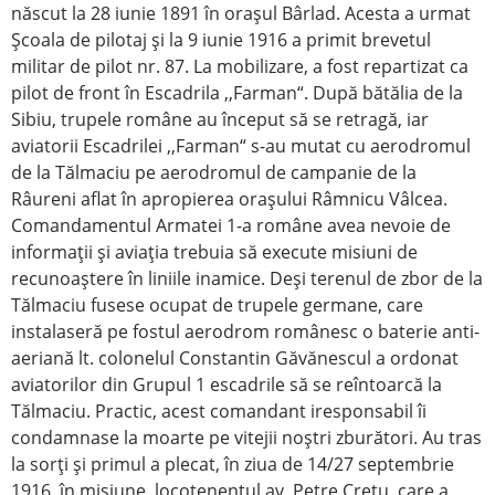
născut la 28 iunie 1891 în oraşul Bârlad. Acesta a urmat
Şcoala de pilotaj şi la 9 iunie 1916 a primit brevetul
militar de pilot nr. 87. La mobilizare, a fost repartizat ca
pilot de front în Escadrila ,,Farman“. După bătălia de la
Sibiu, trupele române au început să se retragă, iar
aviatorii Escadrilei ,,Farman“ s-au mutat cu aerodromul
de la Tălmaciu pe aerodromul de campanie de la
Râureni aflat în apropierea oraşului Râmnicu Vâlcea.
Comandamentul Armatei 1-a române avea nevoie de
informaţii şi aviaţia trebuia să execute misiuni de
recunoaştere în liniile inamice. Deşi terenul de zbor de la
Tălmaciu fusese ocupat de trupele germane, care
instalaseră pe fostul aerodrom românesc o baterie anti-
aeriană lt. colonelul Constantin Găvănescul a ordonat
aviatorilor din Grupul 1 escadrile să se reîntoarcă la
Tălmaciu. Practic, acest comandant iresponsabil îi
condamnase la moarte pe vitejii noştri zburători. Au tras
la sorţi şi primul a plecat, în ziua de 14/27 septembrie
1916, în misiune, locotenentul av. Petre Creţu, care a