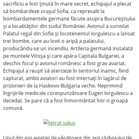
sacrificiu a fost ţinută în mare secret, echipajul a plecat
să bombardeze oraşul Sofia, ca represalii la
bombardamentele germane făcute asupra Bucureştiului
şi a localităţilor din sudul României. Avionul a survolat
Palatul regal din Sofia şi locotenentul Iorgulescu a lansat
trei bombe, care au lovit o aripă a palatului,
producându-se un incendiu. Artileria germană instalată
pe muntele Vitoşa şi care apăra Capitala Bulgariei, a
deschis focul şi avionul românesc a fost grav avariat.
Echipajul a reuşit să aterizeze în teritoriul inamic, fiind
capturat, ambii aviatori au fost internaţi în lagărul de
prizonieri de la Haskovo-Bulgaria veche. Neprimind
îngrijirile medicale corespunzătoare Eugen Iorgulescu a
decedat. Se pare că a fost înmormântat într-o groapă
comună.
Unul din aşii aviaţiei de vânătoare din anii războiului de