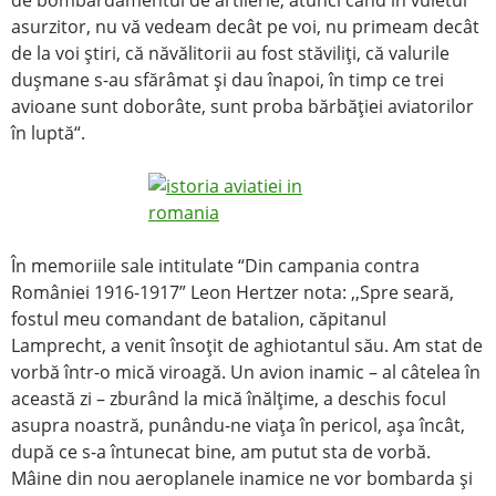
de bombardamentul de artilerie, atunci când în vuietul
asurzitor, nu vă vedeam decât pe voi, nu primeam decât
de la voi ştiri, că năvălitorii au fost stăviliţi, că valurile
duşmane s-au sfărâmat şi dau înapoi, în timp ce trei
avioane sunt doborâte, sunt proba bărbăţiei aviatorilor
în luptă“.
În memoriile sale intitulate “Din campania contra
României 1916-1917” Leon Hertzer nota: ,,Spre seară,
fostul meu comandant de batalion, căpitanul
Lamprecht, a venit însoţit de aghiotantul său. Am stat de
vorbă într-o mică viroagă. Un avion inamic – al câtelea în
această zi – zburând la mică înălţime, a deschis focul
asupra noastră, punându-ne viaţa în pericol, aşa încât,
după ce s-a întunecat bine, am putut sta de vorbă.
Mâine din nou aeroplanele inamice ne vor bombarda şi