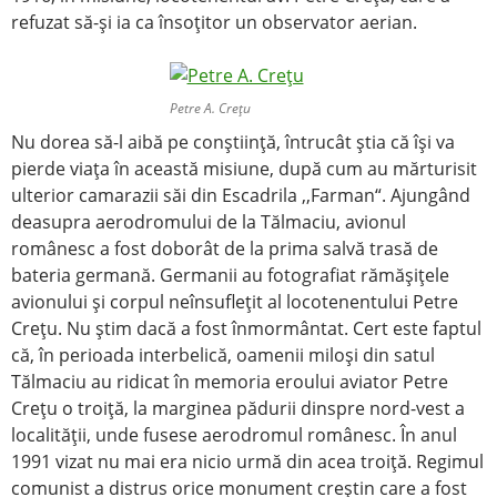
refuzat să-şi ia ca însoţitor un observator aerian.
Petre A. Creţu
Nu dorea să-l aibă pe conştiinţă, întrucât ştia că îşi va
pierde viaţa în această misiune, după cum au mărturisit
ulterior camarazii săi din Escadrila ,,Farman“. Ajungând
deasupra aerodromului de la Tălmaciu, avionul
românesc a fost doborât de la prima salvă trasă de
bateria germană. Germanii au fotografiat rămăşiţele
avionului şi corpul neînsufleţit al locotenentului Petre
Creţu. Nu ştim dacă a fost înmormântat. Cert este faptul
că, în perioada interbelică, oamenii miloşi din satul
Tălmaciu au ridicat în memoria eroului aviator Petre
Creţu o troiţă, la marginea pădurii dinspre nord-vest a
localităţii, unde fusese aerodromul românesc. În anul
1991 vizat nu mai era nicio urmă din acea troiţă. Regimul
comunist a distrus orice monument creştin care a fost