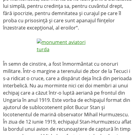
lui simplă, pentru credinţa sa, pentru cuvântul drept,
fără ipocrizie, pentru demnitatea şi curajul pe care îl
proba cu prisosinţă şi care sunt apanajul fiinţelor
înzestrate excepţional, al eroilor“.
În semn de cinstire, a fost înmormântat cu onoruri
militare. Într-o margine a terenului de zbor de la Tecuci i
s-a ridicat o cruce, care a dispărut deja încă din perioada
interbelică. Nu au morminte nici cei doi membri ai unui
echipaj care a căzut într-o luptă aeriană pe frontul din
Ungaria în anul 1919. Este vorba de echipajul format din
ajutorul de sublocotenent pilot Bucur Stan şi
locotenentul de marină observator Mihail Hurmuzescu.
În ziua de 12 iunie 1919, echipajul Stan-Hurmuzescu aflat
la bordul unui avion de recunoaştere de captură în timp