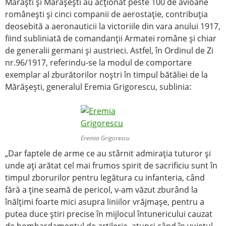
Mărăşti şi Mărăşeşti au acţionat peste 100 de avioane
româneşti şi cinci companii de aerostaţie, contribuţia
deosebită a aeronauticii la victoriile din vara anului 1917,
fiind subliniată de comandanţii Armatei române şi chiar
de generalii germani şi austrieci. Astfel, în Ordinul de Zi
nr.96/1917, referindu-se la modul de comportare
exemplar al zburătorilor noştri în timpul bătăliei de la
Mărăşeşti, generalul Eremia Grigorescu, sublinia:
Eremia Grigorescu
„Dar faptele de arme ce au stârnit admiraţia tuturor şi
unde aţi arătat cel mai frumos spirit de sacrificiu sunt în
timpul zborurilor pentru legătura cu infanteria, când
fără a ţine seamă de pericol, v-am văzut zburând la
înălţimi foarte mici asupra liniilor vrăjmaşe, pentru a
putea duce ştiri precise în mijlocul întunericului cauzat