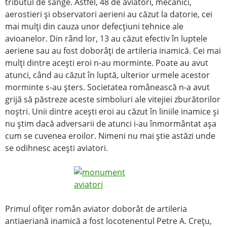
tributul de sânge. Astfel, 48 de aviatori, mecanici,
aerostieri şi observatori aerieni au căzut la datorie, cei
mai mulţi din cauza unor defecţiuni tehnice ale
avioanelor. Din rând lor, 13 au căzut efectiv în luptele
aeriene sau au fost doborâţi de artileria inamică. Cei mai
mulţi dintre aceşti eroi n-au morminte. Poate au avut
atunci, când au căzut în luptă, ulterior urmele acestor
morminte s-au şters. Societatea românească n-a avut
grijă să păstreze aceste simboluri ale vitejiei zburătorilor
noştri. Unii dintre aceşti eroi au căzut în liniile inamice şi
nu ştim dacă adversarii de atunci i-au înmormântat aşa
cum se cuvenea eroilor. Nimeni nu mai ştie astăzi unde
se odihnesc aceşti aviatori.
Primul ofiţer român aviator doborât de artileria
antiaeriană inamică a fost locotenentul Petre A. Creţu,