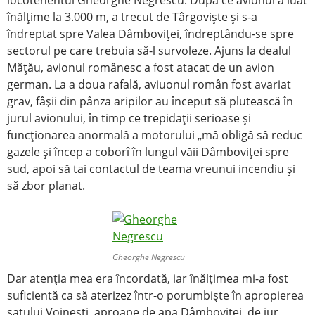
locotenentul Gheorghe Negrescu. După ce avionul a luat
înălţime la 3.000 m, a trecut de Târgovişte şi s-a
îndreptat spre Valea Dâmboviţei, îndreptându-se spre
sectorul pe care trebuia să-l survoleze. Ajuns la dealul
Măţău, avionul românesc a fost atacat de un avion
german. La a doua rafală, aviuonul român fost avariat
grav, fâşii din pânza aripilor au început să plutească în
jurul avionului, în timp ce trepidaţii serioase şi
funcţionarea anormală a motorului „mă obligă să reduc
gazele şi încep a coborî în lungul văii Dâmboviţei spre
sud, apoi să tai contactul de teama vreunui incendiu şi
să zbor planat.
Gheorghe Negrescu
Dar atenţia mea era încordată, iar înălţimea mi-a fost
suficientă ca să aterizez într-o porumbişte în apropierea
satului Voineşti, aproape de apa Dâmboviţei, de jur