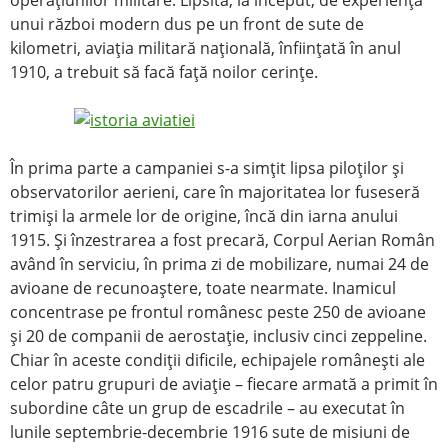
operaţiunilor militare. Lipsită, la început, de experienţa
unui război modern dus pe un front de sute de
kilometri, aviaţia militară naţională, înfiinţată în anul
1910, a trebuit să facă faţă noilor cerinţe.
În prima parte a campaniei s-a simţit lipsa piloţilor şi
observatorilor aerieni, care în majoritatea lor fuseseră
trimişi la armele lor de origine, încă din iarna anului
1915. Şi înzestrarea a fost precară, Corpul Aerian Român
având în serviciu, în prima zi de mobilizare, numai 24 de
avioane de recunoaştere, toate nearmate. Inamicul
concentrase pe frontul românesc peste 250 de avioane
şi 20 de companii de aerostaţie, inclusiv cinci zeppeline.
Chiar în aceste condiţii dificile, echipajele româneşti ale
celor patru grupuri de aviaţie – fiecare armată a primit în
subordine câte un grup de escadrile – au executat în
lunile septembrie-decembrie 1916 sute de misiuni de