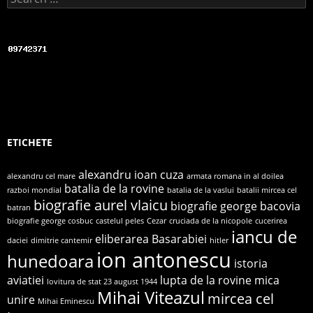
ETICHETE
alexandru ioan cuza
alexandru cel mare
armata romana in al doilea
batalia de la rovine
razboi mondial
batalia de la vaslui
batalii mircea cel
biografie aurel vlaicu
biografie george bacovia
batran
biografie george cosbuc
castelul peles
Cezar
cruciada de la nicopole
cucerirea
iancu de
eliberarea Basarabiei
daciei
dimitrie cantemir
hitler
ion antonescu
hunedoara
istoria
aviatiei
lupta de la rovine
mica
lovitura de stat 23 august 1944
Mihai Viteazul
mircea cel
unire
Mihai Eminescu