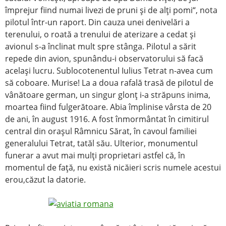
împrejur fiind numai livezi de pruni şi de alţi pomi“, nota
pilotul într-un raport. Din cauza unei denivelări a
terenului, o roată a trenului de aterizare a cedat şi
avionul s-a înclinat mult spre stânga. Pilotul a sărit
repede din avion, spunându-i observatorului să facă
acelaşi lucru. Sublocotenentul Iulius Tetrat n-avea cum
să coboare. Murise! La a doua rafală trasă de pilotul de
vânătoare german, un singur glonţ i-a străpuns inima,
moartea fiind fulgerătoare. Abia împlinise vârsta de 20
de ani, în august 1916. A fost înmormântat în cimitirul
central din oraşul Râmnicu Sărat, în cavoul familiei
generalului Tetrat, tatăl său. Ulterior, monumentul
funerar a avut mai mulţi proprietari astfel că, în
momentul de faţă, nu există nicăieri scris numele acestui
erou,căzut la datorie.