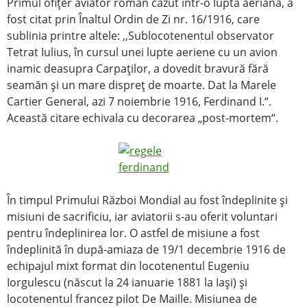
Primul ofiţer aviator român căzut într-o luptă aeriană, a
fost citat prin Înaltul Ordin de Zi nr. 16/1916, care
sublinia printre altele: ,,Sublocotenentul observator
Tetrat Iulius, în cursul unei lupte aeriene cu un avion
inamic deasupra Carpaţilor, a dovedit bravură fără
seamăn şi un mare dispreţ de moarte. Dat la Marele
Cartier General, azi 7 noiembrie 1916, Ferdinand I.“.
Această citare echivala cu decorarea „post-mortem“.
În timpul Primului Război Mondial au fost îndeplinite şi
misiuni de sacrificiu, iar aviatorii s-au oferit voluntari
pentru îndeplinirea lor. O astfel de misiune a fost
îndeplinită în după-amiaza de 19/1 decembrie 1916 de
echipajul mixt format din locotenentul Eugeniu
Iorgulescu (născut la 24 ianuarie 1881 la Iaşi) şi
locotenentul francez pilot De Maille. Misiunea de