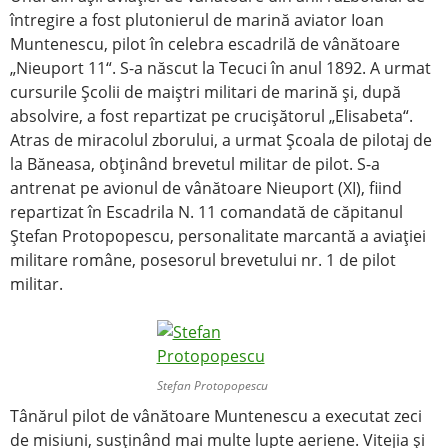
întregire a fost plutonierul de marină aviator Ioan
Muntenescu, pilot în celebra escadrilă de vânătoare
„Nieuport 11“. S-a născut la Tecuci în anul 1892. A urmat
cursurile Şcolii de maiştri militari de marină şi, după
absolvire, a fost repartizat pe crucişătorul „Elisabeta“.
Atras de miracolul zborului, a urmat Şcoala de pilotaj de
la Băneasa, obţinând brevetul militar de pilot. S-a
antrenat pe avionul de vânătoare Nieuport (XI), fiind
repartizat în Escadrila N. 11 comandată de căpitanul
Ştefan Protopopescu, personalitate marcantă a aviaţiei
militare române, posesorul brevetului nr. 1 de pilot
militar.
Stefan Protopopescu
Tânărul pilot de vânătoare Muntenescu a executat zeci
de misiuni, susţinând mai multe lupte aeriene. Vitejia şi