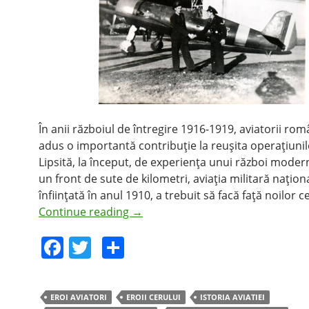
În anii războiul de întregire 1916-1919, aviatorii rom
adus o importantă contribuţie la reuşita operaţiunilo
Lipsită, la început, de experienţa unui război moder
un front de sute de kilometri, aviaţia militară naţion
înfiinţată în anul 1910, a trebuit să facă faţă noilor c
Continue reading
→
F
T
S
a
w
h
c
itt
ar
EROI AVIATORI
EROII CERULUI
ISTORIA AVIATIEI