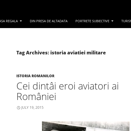
ASA REGALA
DIN PRESA DE ALTADATA
PORTRETE SUBIECTIVE
TURIS
Tag Archives: istoria aviatiei militare
ISTORIA ROMANILOR
Cei dintâi eroi aviatori ai
României
JULY 19, 2015