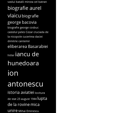
vaslui
batalii mircea cel batran
biografie aurel
vlaicu
biografie
george bacovia
biografie george cosbuc
castelul peles
Cezar
cruciada de
la nicopole
cucerirea daciei
dimitrie cantemir
eliberarea Basarabiei
iancu de
hitler
hunedoara
ion
antonescu
istoria aviatiei
lovitura
lupta
de stat 23 august 1944
de la rovine
mica
unire
Mihai Eminescu