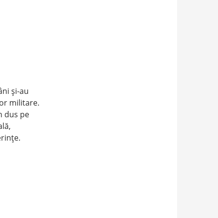
âni şi-au
r militare.
n dus pe
ală,
erinţe.