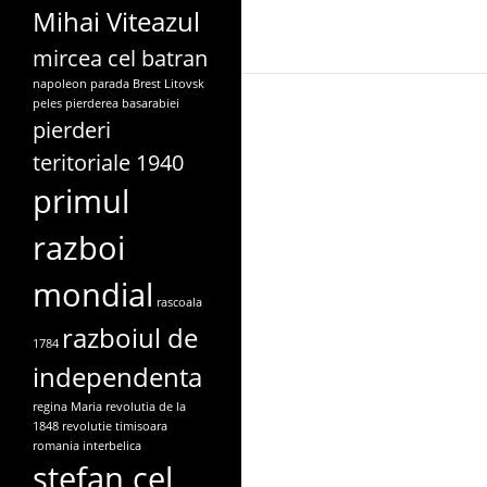
Mihai Viteazul
mircea cel batran
napoleon
parada Brest Litovsk
peles
pierderea basarabiei
pierderi
teritoriale 1940
primul
razboi
mondial
rascoala
razboiul de
1784
independenta
regina Maria
revolutia de la
1848
revolutie timisoara
romania interbelica
stefan cel