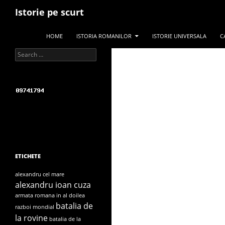
Search
Istorie pe scurt
SKIP TO CONTENT
HOME
ISTORIA ROMANILOR
ISTORIE UNIVERSALA
C
Search for:
ETICHETE
alexandru cel mare
alexandru ioan cuza
armata romana in al doilea
batalia de
razboi mondial
la rovine
batalia de la