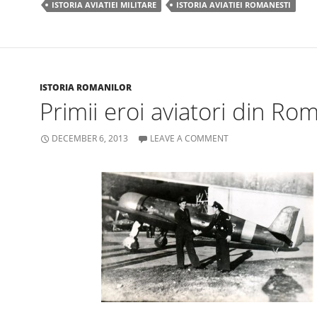
e
er
e
ISTORIA AVIATIEI MILITARE
ISTORIA AVIATIEI ROMANESTI
b
o
o
k
ISTORIA ROMANILOR
Primii eroi aviatori din Ro
DECEMBER 6, 2013
LEAVE A COMMENT