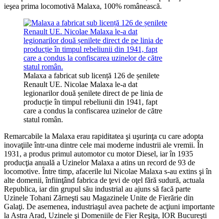
ieşea prima locomotivă Malaxa, 100% românească.
Malaxa a fabricat sub licență 126 de șenilete
Renault UE. Nicolae Malaxa le-a dat
legionarilor două șenilete direct de pe linia de
producție în timpul rebeliunii din 1941, fapt
care a condus la confiscarea uzinelor de către
statul român.
Remarcabile la Malaxa erau rapiditatea şi uşurinţa cu care adopta
inovaţiile într-una dintre cele mai moderne industrii ale vremii. În
1931, a produs primul automotor cu motor Diesel, iar în 1935
producţia anuală a Uzinelor Malaxa a atins un record de 93 de
locomotive. Între timp, afacerile lui Nicolae Malaxa s-au extins şi în
alte domenii, înfiinţând fabrica de ţevi de oţel fără sudură, actuala
Republica, iar din grupul său industrial au ajuns să facă parte
Uzinele Tohani Zărneşti sau Magazinele Unite de Fierărie din
Galaţi. De asemenea, industriaşul avea pachete de acţiuni importante
la Astra Arad, Uzinele şi Domeniile de Fier Reşiţa, IOR Bucureşti