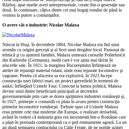
Război, apar marile averi antreprenoriale, create într-o generaţie sau
două. În continuare, câţiva dintre cei mai bogaţi români de până la
venirea la putere a comuniştilor.
O avere cât o industrie: Nicolae Malaxa
Născut la Huşi, în decembrie 1884, Nicolae Malaxa era fiul unui
aromân cu origini greceşti şi al ficei unui dregător local. Pasionat de
tehnică şi cu ajutorul familiei, Malaxa urmează cursurile Politehnicii
din Karlsruhe (Germania), studii care-l vor ajuta mai târziu în
afacerile sale. În 1921, la marginea Bucureştiului înfiinţează un
atelier de reparaţii material rulant, unde erau reparate locomotive şi
vagoane. Pentru că afacerea sa era explozivă, în 1923 începe
construcţia unei fabrici mari, un proiect greenfield în termenii de
astăzi, înfiinţând Uzinele Faur. Conectat la lumea politică, Malaxa
devine unul dintre beneficiarii principali ai decretelor
guvernamentale prin care se dorea sprijinirea industriei româneşti şi,
în 1927, primeşte o comandă cu plata în avans pentru construcţia
primelor locomotive româneşti. Trebuie spus că Uzinele Malaxa
erau printre cele mai moderne din Europa, o realizare deosebită,
având în vedere că industria grea era inexistentă într-o Românie care
a păşit în perioada contemporană ca o ţară eminamente agrară. La un
an după semnarea contractului cu Căile Ferate, de pe porţile uzinei