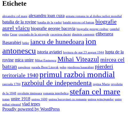
Etichete
alexandru ioan cuza
alexandru cel mare
armata romana in al doilea razboi mondial
biografie
batalia de la rovine
batalia de la vaslui
batalii mircea cel batran
aurel vlaicu
biografie george bacovia
biografie george cosbuc
castelul
eliberarea
peles
Cezar
cruciada de la nicopole
cucerirea daciei
dimitrie cantemir
ion
iancu de hunedoara
Basarabiei
hitler
antonescu
istoria aviatiei
lupta de la
lovitura de stat 23 august 1944
Mihai Viteazul
mircea cel
rovine
mica unire
Mihai Eminescu
batran
pierderi
napoleon
parada Brest Litovsk
peles
pierderea basarabiei
primul razboi mondial
teritoriale 1940
razboiul de independenta
rascoala 1784
regina Maria
revolutia
stefan cel mare
de la 1848
revolutie timisoara
romania interbelica
unire 1918
traian
unirea 1600
unirea bucovinei cu romania
unirea principatelor
unire
vlad tepes
mihai viteazul
Proudly powered by WordPress