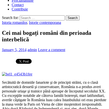
Proclamatiune
Contact
Contribuie
Search for:
Istoria romanilor
,
Istorie contemporana
Cei mai bogați români din perioada
interbelică
January 5, 2014
admin
Leave a comment
Secătuită de domniile fanariote şi de principii străini, cu o clasă
artistocratică desuetă şi conservatoare, România n-a produs averi
personale uriaşe şi trainice până aproape de începutul secolului XX.
Cu excepţiile notabile ale câtorva familii boiereşti, mari latifundiari,
averile câştigate în România luau calea Istanbulului ori erau pierdute
la masa verde la Paris ori Viena de către moştenitori iresponsabili.
Abia după Războiul de Independenţă şi, mai ales, după Marele