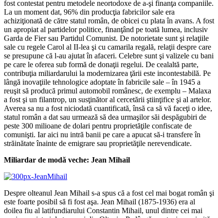
fost contestat pentru metodele neortodoxe de a-şi finanţa companiile.
La un moment dat, 96% din producţia fabricilor sale era
achiziţionată de către statul român, de obicei cu plata în avans. A fost
un apropiat al partidelor politice, finanţând pe toată lumea, inclusiv
Garda de Fier sau Partidul Comunist. De notorietate sunt şi relaţiile
sale cu regele Carol al II-lea şi cu camarila regală, relaţii despre care
se presupune că l-au ajutat în afaceri. Celebre sunt şi valizele cu bani
pe care le oferea sub formă de donaţii regelui. De cealaltă parte,
contribuţia miliardarului la modernizarea ţării este incontestabilă. Pe
lângă inovaţiile tehnologice adoptate în fabricile sale – în 1945 a
reuşit să producă primul automobil românesc, de exemplu – Malaxa
a fost şi un filantrop, un susţinător al cercetării ştiinţifice şi al artelor.
Averea sa nu a fost niciodată cuantificată, însă ca să vă faceţi o idee,
statul român a dat sau urmează să dea urmaşilor săi despăgubiri de
peste 300 milioane de dolari pentru proprietăţile confiscate de
comunişti. Iar aici nu intră banii pe care a apucat să-i transfere în
străinătate înainte de emigrare sau proprietăţile nerevendicate.
Miliardar de modă veche: Jean Mihail
Despre olteanul Jean Mihail s-a spus că a fost cel mai bogat român şi
este foarte posibil să fi fost aşa. Jean Mihail (1875-1936) era al
doilea fiu al latifundiarului Constantin Mihail, unul dintre cei mai