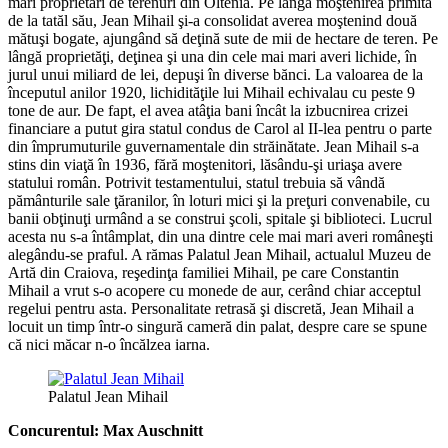
mari proprietari de terenuri din Oltenia. Pe lângă moştenirea primită
de la tatăl său, Jean Mihail şi-a consolidat averea moştenind două
mătuşi bogate, ajungând să deţină sute de mii de hectare de teren. Pe
lângă proprietăţi, deţinea şi una din cele mai mari averi lichide, în
jurul unui miliard de lei, depuşi în diverse bănci. La valoarea de la
începutul anilor 1920, lichidităţile lui Mihail echivalau cu peste 9
tone de aur. De fapt, el avea atâţia bani încât la izbucnirea crizei
financiare a putut gira statul condus de Carol al II-lea pentru o parte
din împrumuturile guvernamentale din străinătate. Jean Mihail s-a
stins din viaţă în 1936, fără moştenitori, lăsându-şi uriaşa avere
statului român. Potrivit testamentului, statul trebuia să vândă
pământurile sale ţăranilor, în loturi mici şi la preţuri convenabile, cu
banii obţinuţi urmând a se construi şcoli, spitale şi biblioteci. Lucrul
acesta nu s-a întâmplat, din una dintre cele mai mari averi româneşti
alegându-se praful. A rămas Palatul Jean Mihail, actualul Muzeu de
Artă din Craiova, reşedinţa familiei Mihail, pe care Constantin
Mihail a vrut s-o acopere cu monede de aur, cerând chiar acceptul
regelui pentru asta. Personalitate retrasă şi discretă, Jean Mihail a
locuit un timp într-o singură cameră din palat, despre care se spune
că nici măcar n-o încălzea iarna.
Palatul Jean Mihail
Concurentul: Max Auschnitt