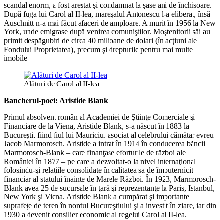
scandal enorm, a fost arestat şi condamnat la şase ani de închisoare.
După fuga lui Carol al II-lea, mareşalul Antonescu l-a eliberat, însă
Auschnitt n-a mai făcut afaceri de amploare. A murit în 1956 la New
York, unde emigrase după venirea comuniştilor. Moştenitorii săi au
primit despăgubiri de circa 40 milioane de dolari (în acţiuni ale
Fondului Proprietatea), precum şi drepturile pentru mai multe
imobile.
Alături de Carol al II-lea
Bancherul-poet: Aristide Blank
Primul absolvent român al Academiei de Ştiinţe Comerciale şi
Financiare de la Viena, Aristide Blank, s-a născut în 1883 la
Bucureşti, fiind fiul lui Mauriciu, asociat al celebrului cămătar evreu
Jacob Marmorosch. Aristide a intrat în 1914 în conducerea băncii
Marmorosch-Blank – care finanţase eforturile de război ale
României în 1877 – pe care a dezvoltat-o la nivel internaţional
folosindu-şi relaţiile consolidate în calitatea sa de împuternicit
financiar al statului înainte de Marele Război. În 1923, Marmorosch-
Blank avea 25 de sucursale în ţară şi reprezentanţe la Paris, Istanbul,
New York şi Viena. Aristide Blank a cumpărat şi importante
suprafeţe de teren în nordul Bucureştiului şi a investit în ziare, iar din
1930 a devenit consilier economic al regelui Carol al II-lea.