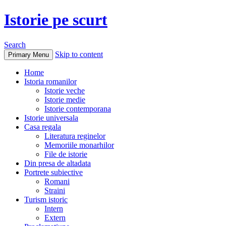
Istorie pe scurt
Search
Skip to content
Primary Menu
Home
Istoria romanilor
Istorie veche
Istorie medie
Istorie contemporana
Istorie universala
Casa regala
Literatura reginelor
Memoriile monarhilor
File de istorie
Din presa de altadata
Portrete subiective
Romani
Straini
Turism istoric
Intern
Extern