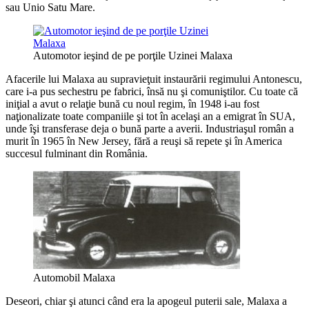
sau Unio Satu Mare.
Automotor ieşind de pe porţile Uzinei Malaxa
Afacerile lui Malaxa au supravieţuit instaurării regimului Antonescu,
care i-a pus sechestru pe fabrici, însă nu şi comuniştilor. Cu toate că
iniţial a avut o relaţie bună cu noul regim, în 1948 i-au fost
naţionalizate toate companiile şi tot în acelaşi an a emigrat în SUA,
unde îşi transferase deja o bună parte a averii. Industriaşul român a
murit în 1965 în New Jersey, fără a reuşi să repete şi în America
succesul fulminant din România.
Automobil Malaxa
Deseori, chiar şi atunci când era la apogeul puterii sale, Malaxa a