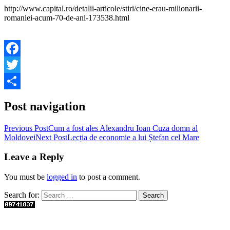
http://www.capital.ro/detalii-articole/stiri/cine-erau-milionarii-
romaniei-acum-70-de-ani-173538.html
Facebook
Twitter
Share
Post navigation
Previous Post
Cum a fost ales Alexandru Ioan Cuza domn al
Moldovei
Next Post
Lecția de economie a lui Ștefan cel Mare
Leave a Reply
You must be
logged in
to post a comment.
Search for: