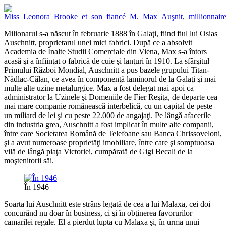
Milionarul s-a născut în februarie 1888 în Galaţi, fiind fiul lui Osias
Auschnitt, proprietarul unei mici fabrici. După ce a absolvit
Academia de Înalte Studii Comerciale din Viena, Max s-a întors
acasă şi a înfiinţat o fabrică de cuie şi lanţuri în 1910. La sfârşitul
Primului Război Mondial, Auschnitt a pus bazele grupului Titan-
Nădlac-Călan, ce avea în componenţă laminorul de la Galaţi şi mai
multe alte uzine metalurgice. Max a fost delegat mai apoi ca
administrator la Uzinele şi Domeniile de Fier Reşiţa, de departe cea
mai mare companie românească interbelică, cu un capital de peste
un miliard de lei şi cu peste 22.000 de angajaţi. Pe lângă afacerile
din industria grea, Auschnitt a fost implicat în multe alte companii,
între care Societatea Română de Telefoane sau Banca Chrissoveloni,
şi a avut numeroase proprietăţi imobiliare, între care şi somptuoasa
vilă de lângă piaţa Victoriei, cumpărată de Gigi Becali de la
moştenitorii săi.
În 1946
Soarta lui Auschnitt este strâns legată de cea a lui Malaxa, cei doi
concurând nu doar în business, ci şi în obţinerea favorurilor
camarilei regale. El a pierdut lupta cu Malaxa şi, în urma unui