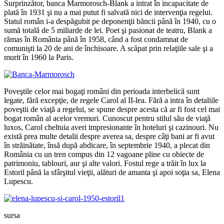
Surprinzător, banca Marmorosch-Blank a intrat în incapacitate de
plată în 1931 şi nu a mai putut fi salvată nici de intervenţia regelui.
Statul român i-a despăgubit pe deponenţii băncii până în 1940, cu o
sumă totală de 5 miliarde de lei. Poet şi pasionat de teatru, Blank a
rămas în România până în 1958, când a fost condamnat de
comunişti la 20 de ani de închisoare. A scăpat prin relaţiile sale şi a
murit în 1960 la Paris.
Poveştile celor mai bogaţi români din perioada interbelică sunt
legate, fără excepţie, de regele Carol al II-lea. Fără a intra în detaliile
poveştii de viaţă a regelui, se spune despre acesta că ar fi fost cel mai
bogat român al acelor vremuri. Cunoscut pentru stilul său de viaţă
luxos, Carol cheltuia averi impresionante în hoteluri şi cazinouri. Nu
există prea multe detalii despre averea sa, despre câţi bani ar fi avut
în străinătate, însă după abdicare, în septembrie 1940, a plecat din
România cu un tren compus din 12 vagoane pline cu obiecte de
patrimoniu, tablouri, aur şi alte valori. Fostul rege a trăit în lux la
Estoril până la sfârşitul vieţii, alături de amanta şi apoi soţia sa, Elena
Lupescu.
sursa