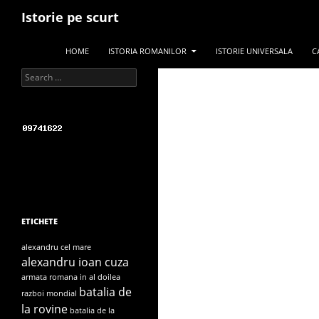
Search
Istorie pe scurt
SKIP TO CONTENT
HOME
ISTORIA ROMANILOR
ISTORIE UNIVERSALA
C
Search for:
ETICHETE
alexandru cel mare
alexandru ioan cuza
armata romana in al doilea
batalia de
razboi mondial
la rovine
batalia de la