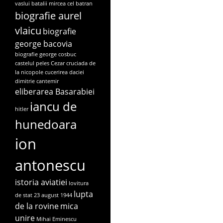
vaslui
batalii mircea cel batran
biografie aurel
vlaicu
biografie
george bacovia
biografie george cosbuc
castelul peles
Cezar
cruciada de
la nicopole
cucerirea daciei
dimitrie cantemir
eliberarea Basarabiei
iancu de
hitler
hunedoara
ion
antonescu
istoria aviatiei
lovitura
lupta
de stat 23 august 1944
de la rovine
mica
unire
Mihai Eminescu