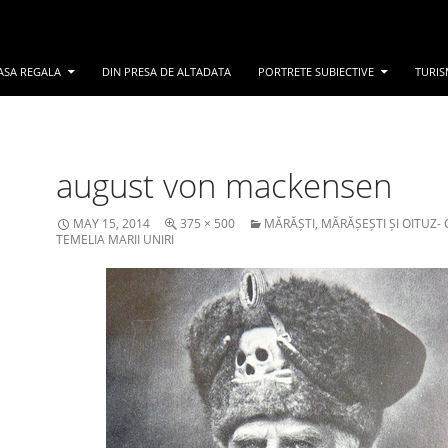
ASA REGALA
DIN PRESA DE ALTADATA
PORTRETE SUBIECTIVE
TURIS
august von mackensen
MAY 15, 2014
375 × 500
MĂRĂȘTI, MĂRĂȘEȘTI ȘI OITUZ-
TEMELIA MARII UNIRI