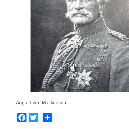
August von Mackensen
F
T
S
a
w
h