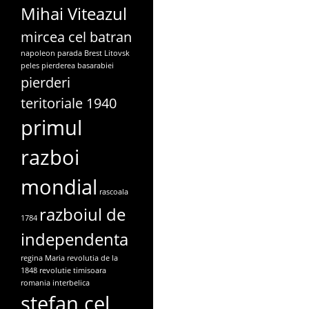
Mihai Viteazul
mircea cel batran
napoleon
parada Brest Litovsk
peles
pierderea basarabiei
pierderi
teritoriale 1940
primul
razboi
mondial
rascoala
razboiul de
1784
independenta
regina Maria
revolutia de la
1848
revolutie timisoara
romania interbelica
stefan cel