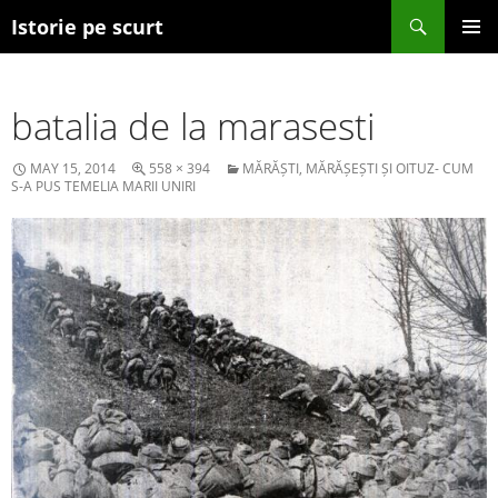
Search
Istorie pe scurt
SKIP TO CONTENT
batalia de la marasesti
MAY 15, 2014
558 × 394
MĂRĂȘTI, MĂRĂȘEȘTI ȘI OITUZ- CUM
S-A PUS TEMELIA MARII UNIRI