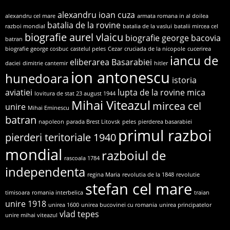
alexandru ioan cuza
alexandru cel mare
armata romana in al doilea
batalia de la rovine
razboi mondial
batalia de la vaslui
batalii mircea cel
biografie aurel vlaicu
biografie george bacovia
batran
biografie george cosbuc
castelul peles
Cezar
cruciada de la nicopole
cucerirea
iancu de
eliberarea Basarabiei
daciei
dimitrie cantemir
hitler
ion antonescu
hunedoara
istoria
aviatiei
lupta de la rovine
mica
lovitura de stat 23 august 1944
Mihai Viteazul
mircea cel
unire
Mihai Eminescu
batran
napoleon
parada Brest Litovsk
peles
pierderea basarabiei
primul razboi
pierderi teritoriale 1940
mondial
razboiul de
rascoala 1784
independenta
regina Maria
revolutia de la 1848
revolutie
stefan cel mare
timisoara
romania interbelica
traian
unire 1918
unirea 1600
unirea bucovinei cu romania
unirea principatelor
vlad tepes
unire mihai viteazul