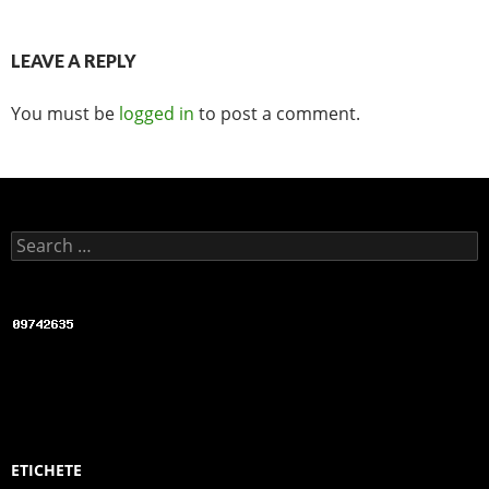
o
k
LEAVE A REPLY
You must be
logged in
to post a comment.
Search for:
ETICHETE