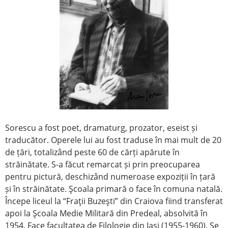
Sorescu a fost poet, dramaturg, prozator, eseist și
traducător. Operele lui au fost traduse în mai mult de 20
de țări, totalizând peste 60 de cărți apărute în
străinătate. S-a făcut remarcat și prin preocuparea
pentru pictură, deschizând numeroase expoziții în țară
și în străinătate. Şcoala primară o face în comuna natală.
Începe liceul la “Fraţii Buzeşti” din Craiova fiind transferat
apoi la Şcoala Medie Militară din Predeal, absolvită în
1954. Face facultatea de Filologie din Iaşi (1955-1960). Se