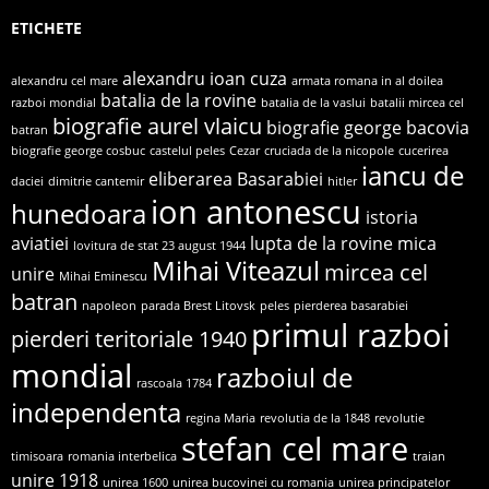
ETICHETE
alexandru ioan cuza
alexandru cel mare
armata romana in al doilea
batalia de la rovine
razboi mondial
batalia de la vaslui
batalii mircea cel
biografie aurel vlaicu
biografie george bacovia
batran
biografie george cosbuc
castelul peles
Cezar
cruciada de la nicopole
cucerirea
iancu de
eliberarea Basarabiei
daciei
dimitrie cantemir
hitler
ion antonescu
hunedoara
istoria
aviatiei
lupta de la rovine
mica
lovitura de stat 23 august 1944
Mihai Viteazul
mircea cel
unire
Mihai Eminescu
batran
napoleon
parada Brest Litovsk
peles
pierderea basarabiei
primul razboi
pierderi teritoriale 1940
mondial
razboiul de
rascoala 1784
independenta
regina Maria
revolutia de la 1848
revolutie
stefan cel mare
timisoara
romania interbelica
traian
unire 1918
unirea 1600
unirea bucovinei cu romania
unirea principatelor