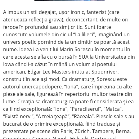
A impus un stil degajat, uşor ironic, fantezist (care
atenuează reflecţia gravă), deconcertant, de multe ori
feroce în profundul sau simţ critic. Sunt foarte
cunoscute volumele din ciclul “La lilieci”, imaginând un
univers poetic pornind de la un cimitir ce poartă acest
nume. Ideea i-a venit lui Marin Sorescu în momentul în
care acesta se afla cu o bursă în SUA la Universitatea din
Iowa când i-a căzut în mână un volum al poetului
american, Edgar Lee Masters intitulat Spoonriver,
construit în acelaşi mod. Ca dramaturg, Sorescu este
autorul unei capodopere, “Iona”, care împreună cu alte
piese ale sale, figurează în repertoriul multor teatre din
lume. Creaţia sa dramaturgică poate fi considerată şi ea
ca fiind excepţională: “Iona”, “Paracliserul”, “Matca”,
“Există nervi”, “A treia ţeapă”, “Răceala”. Piesele sale s-au
bucurat de o primire excepţională, fiind traduse şi
prezentate pe scene din Paris, Zürich, Tampere, Berna,
Copenhaga, Geneva, Napoli, Helsinki, Dortmund,