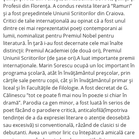
Profesii din Florenţa. A condus revista literară “Ramuri”
şi a fost preşedintele Uniunii Scriitorilor din Craiova.
Critici de talie internaţională au opinat că a fost unul
dintre cei mai reprezentativi poeţi contemporani ai
lumii, nominalizat pentru Premiul Nobel pentru
literatură. În ţarã i-au fost decernate cele mai înalte
distincţii: Premiul Academiei (de două ori), Premiul
Uniunii Scriitorilor (de şase ori).A luat importante premii
internaționale. Marin Sorescu ocupă un loc important în
programa şcolarã, atât în învăţământul preşcolar, prin
cărţile sale pentru copii, cât şi în învăţământul primar şi
liceal şi în Facultăţile de Filologie. A fost decretat de G.
Călinescu ”tot ce poate fi mai nou în poezie si chiar în
dramă”. Parodia ca gen minor, a fost luată în serios de
poet făcând o parodiere critică, anticalofilă(împotriva
tendinței de a da expresiei literare o atenție deosebită
sau excesivă) si conventională, râzând de clasici si de
debutanti. Avea un umor liric cu întepătură amicală care