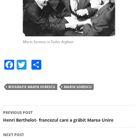
Marin Sorescu si Tudor Arghezi
F
T
S
a
w
h
c
itt
ar
BIOGRAFIE MARIN SORESCU
MARIN SORESCU
e
er
e
b
o
PREVIOUS POST
Post navigation
Henri Berthelot- francezul care a grăbit Marea Unire
o
k
NEXT POST