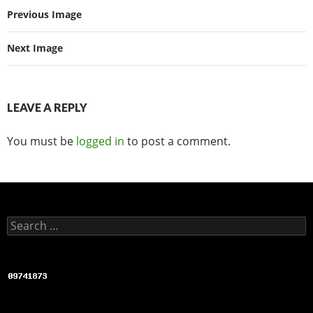
Previous Image
b
t
a
o
t
r
Next Image
o
e
e
k
r
LEAVE A REPLY
You must be
logged in
to post a comment.
Search for: