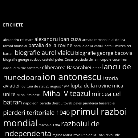
ETICHETE
alexandru ioan cuza
alexandru cel mare
armata romana in al doilea
batalia de la rovine
razboi mondial
batalia de la vaslui
batalii mircea cel
biografie aurel vlaicu
biografie george bacovia
batran
biografie george cosbuc
castelul peles
Cezar
cruciada de la nicopole
cucerirea
iancu de
eliberarea Basarabiei
daciei
dimitrie cantemir
hitler
ion antonescu
hunedoara
istoria
aviatiei
lupta de la rovine
mica
lovitura de stat 23 august 1944
Mihai Viteazul
mircea cel
unire
Mihai Eminescu
batran
napoleon
parada Brest Litovsk
peles
pierderea basarabiei
primul razboi
pierderi teritoriale 1940
mondial
razboiul de
rascoala 1784
independenta
regina Maria
revolutia de la 1848
revolutie