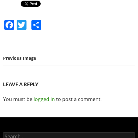
c
itt
ar
e
er
e
F
T
S
b
a
w
h
o
c
itt
ar
o
e
er
e
k
Previous Image
b
o
o
LEAVE A REPLY
k
You must be
logged in
to post a comment.
Search for: