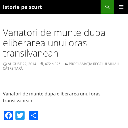
Search
Istorie pe scurt
SKIP TO CONTENT
Vanatori de munte dupa
eliberarea unui oras
transilvanean
AUGUST 22, 2014
472 × 325
PROCLAMAŢIA REGELUI MIHAI I
CĂTRE ȚARĂ
Vanatori de munte dupa eliberarea unui oras
transilvanean
F
T
S
a
w
h