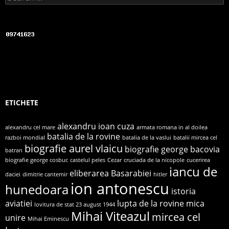
ETICHETE
alexandru ioan cuza
alexandru cel mare
armata romana in al doilea
batalia de la rovine
razboi mondial
batalia de la vaslui
batalii mircea cel
biografie aurel vlaicu
biografie george bacovia
batran
biografie george cosbuc
castelul peles
Cezar
cruciada de la nicopole
cucerirea
iancu de
eliberarea Basarabiei
daciei
dimitrie cantemir
hitler
ion antonescu
hunedoara
istoria
aviatiei
lupta de la rovine
mica
lovitura de stat 23 august 1944
Mihai Viteazul
mircea cel
unire
Mihai Eminescu