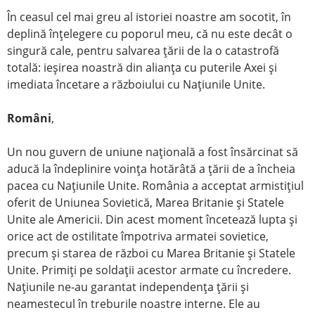
În ceasul cel mai greu al istoriei noastre am socotit, în
deplină înţelegere cu poporul meu, că nu este decât o
singură cale, pentru salvarea ţării de la o catastrofă
totală: ieşirea noastră din alianţa cu puterile Axei şi
imediata încetare a războiului cu Naţiunile Unite.
Români
,
Un nou guvern de uniune naţională a fost însărcinat să
aducă la îndeplinire voinţa hotărâtă a ţării de a încheia
pacea cu Naţiunile Unite. România a acceptat armistiţiul
oferit de Uniunea Sovietică, Marea Britanie şi Statele
Unite ale Americii. Din acest moment încetează lupta şi
orice act de ostilitate împotriva armatei sovietice,
precum şi starea de război cu Marea Britanie şi Statele
Unite. Primiţi pe soldaţii acestor armate cu încredere.
Naţiunile ne-au garantat independenţa ţării şi
neamestecul în treburile noastre interne. Ele au