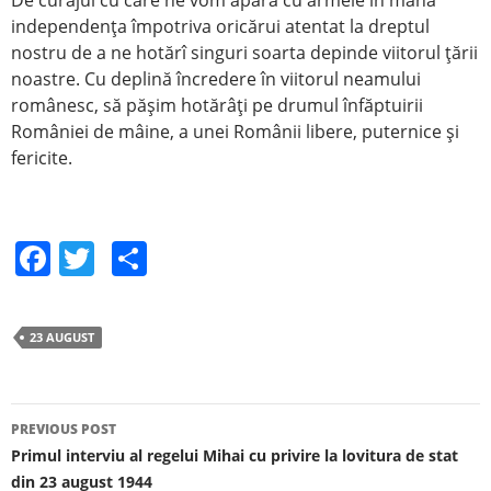
independenţa împotriva oricărui atentat la dreptul
nostru de a ne hotărî singuri soarta depinde viitorul ţării
noastre. Cu deplină încredere în viitorul neamului
românesc, să păşim hotărâţi pe drumul înfăptuirii
României de mâine, a unei Românii libere, puternice şi
fericite.
F
T
S
a
w
h
c
itt
ar
23 AUGUST
e
er
e
b
o
PREVIOUS POST
Post navigation
Primul interviu al regelui Mihai cu privire la lovitura de stat
o
din 23 august 1944