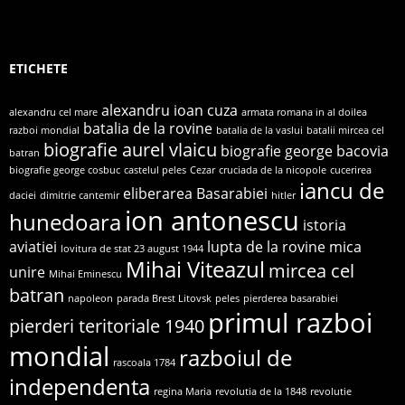
ETICHETE
alexandru ioan cuza
alexandru cel mare
armata romana in al doilea
batalia de la rovine
razboi mondial
batalia de la vaslui
batalii mircea cel
biografie aurel vlaicu
biografie george bacovia
batran
biografie george cosbuc
castelul peles
Cezar
cruciada de la nicopole
cucerirea
iancu de
eliberarea Basarabiei
daciei
dimitrie cantemir
hitler
ion antonescu
hunedoara
istoria
aviatiei
lupta de la rovine
mica
lovitura de stat 23 august 1944
Mihai Viteazul
mircea cel
unire
Mihai Eminescu
batran
napoleon
parada Brest Litovsk
peles
pierderea basarabiei
primul razboi
pierderi teritoriale 1940
mondial
razboiul de
rascoala 1784
independenta
regina Maria
revolutia de la 1848
revolutie