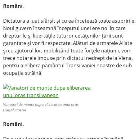
Români
,
Dictatura a luat sfârşit şi cu ea încetează toate asupririle.
Noul guvern înseamnă începutul unei ere noi în care
drepturile şi libertăţile tuturor cetăţenilor ţării sunt
garantate şi vor fi respectate. Alături de armatele Aliate
şi cu ajutorul lor, mobilizând toate forţele naţiunii, vom
trece hotarele impuse prin dictatul nedrept de la Viena,
pentru a elibera pământul Transilvaniei noastre de sub
ocupaţia străină.
Vanatori de munte dupa eliberarea unui oras
transilvanean
Români
,
De curajul cu care ne vom apăra cu armele în mână