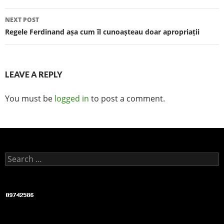
k
NEXT POST
Regele Ferdinand așa cum îl cunoașteau doar apropriații
LEAVE A REPLY
You must be
logged in
to post a comment.
Search for: