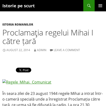
Search
Istorie pe scurt
SKIP TO CONTENT
ISTORIA ROMANILOR
Proclamaţia regelui Mihai I
către țară
AUGUST 22, 2014
ADMIN
LEAVE A COMMENT
În seara zilei de 23 august 1944 regele Mihai a intrat într-
o cameră specială unde a înregistrat Proclamația către
țară, ce urma să fie difuzată la radio. La ora 21.30