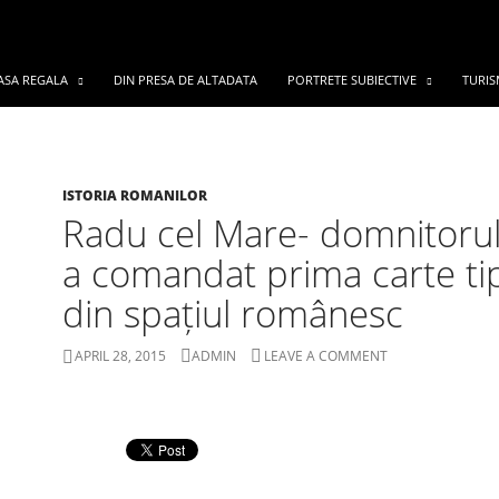
ASA REGALA
DIN PRESA DE ALTADATA
PORTRETE SUBIECTIVE
TURIS
ISTORIA ROMANILOR
Radu cel Mare- domnitorul
a comandat prima carte tip
din spațiul românesc
APRIL 28, 2015
ADMIN
LEAVE A COMMENT