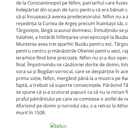
de la Constantinopol pe Nifon, patriarhul care fuses
îndepărtat din scaun de turci pentru că era bănuit că
să-și însușească averea predecesorului. Nifon nu a 
reședința la Curtea de Argeș precum înaintașii săi, ci
Târgoviște, lângă scaunul domnesc. Înmulțindu-se p
Valahiei, a hotărât înființarea unei episcopii la Buzău
Muntenia avea trei eparhii: Buzău pentru est, Târgov
pentru centru și mănăstirile Olteniei pentru vest, ra
ierarhice fiind bine precizate. Nifon nu și-a dus oper
final. Împotrivindu-se căsătoriei dorite de domn, înt
sora sa și Bogdan vornicul, care se despărțise în ac
prima soție, Nifon, mergând până la a mustra pe R
faptă, a trebuit să suporte consecințele. Părăsind T
se spune că și-a scuturat papucii ca să nu ia niciun fi
praful pământului pe care se comisese o astfel de ne
Afurisind pe domn și norodul său, s-a retras la Atho
murit în 1508.