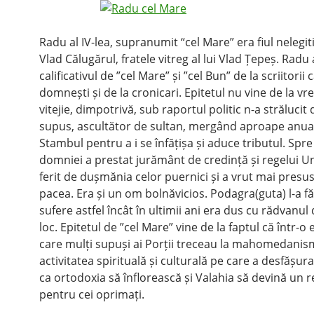
Radu al IV-lea, supranumit “cel Mare” era fiul nelegiti
Vlad Călugărul, fratele vitreg al lui Vlad Țepeș. Radu 
calificativul de ”cel Mare” și ”cel Bun” de la scriitorii 
domnești și de la cronicari. Epitetul nu vine de la vr
vitejie, dimpotrivă, sub raportul politic n-a strălucit 
supus, ascultător de sultan, mergând aproape anual
Stambul pentru a i se înfățișa și aduce tributul. Spre 
domniei a prestat jurământ de credință și regelui Un
ferit de dușmănia celor puernici și a vrut mai presus
pacea. Era și un om bolnăvicios. Podagra(guta) l-a f
sufere astfel încât în ultimii ani era dus cu rădvanul 
loc. Epitetul de ”cel Mare” vine de la faptul că într-o
care mulți supuși ai Porții treceau la mahomedanism
activitatea spirituală și culturală pe care a desfășura
ca ortodoxia să înflorească și Valahia să devină un r
pentru cei oprimați.