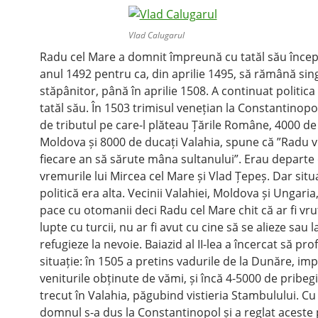
Vlad Calugarul
Radu cel Mare a domnit împreună cu tatăl său înce
anul 1492 pentru ca, din aprilie 1495, să rămână sin
stăpânitor, până în aprilie 1508. A continuat politic
tatăl său. În 1503 trimisul venețian la Constantinop
de tributul pe care-l plăteau Țările Române, 4000 de
Moldova și 8000 de ducați Valahia, spune că ”Radu v
fiecare an să sărute mâna sultanului”. Erau departe
vremurile lui Mircea cel Mare și Vlad Țepeș. Dar situ
politică era alta. Vecinii Valahiei, Moldova și Ungaria
pace cu otomanii deci Radu cel Mare chit că ar fi vru
lupte cu turcii, nu ar fi avut cu cine să se alieze sau l
refugieze la nevoie. Baiazid al II-lea a încercat să pro
situație: în 1505 a pretins vadurile de la Dunăre, impl
veniturile obținute de vămi, și încă 4-5000 de pribegi 
trecut în Valahia, păgubind vistieria Stambulului. Cu 
domnul s-a dus la Constantinopol și a reglat aceste p