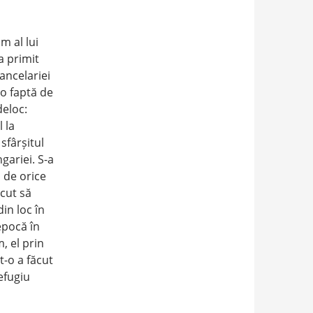
m al lui
a primit
cancelariei
eo faptă de
deloc:
 la
sfârșitul
gariei. S-a
 de orice
ăcut să
din loc în
 epocă în
, el prin
t-o a făcut
efugiu