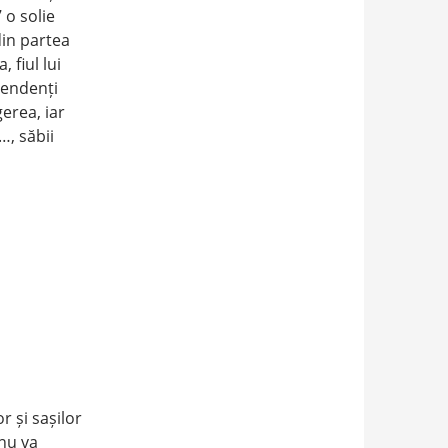
 o solie
din partea
 fiul lui
tendenți
gerea, iar
…, săbii
r și sașilor
 nu va