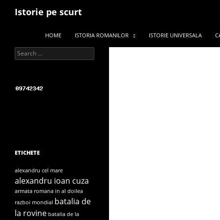
Search
Istorie pe scurt
SKIP TO CONTENT
HOME
ISTORIA ROMANILOR
ISTORIE UNIVERSALA
C
Search for:
ETICHETE
alexandru cel mare
alexandru ioan cuza
armata romana in al doilea
batalia de
razboi mondial
la rovine
batalia de la