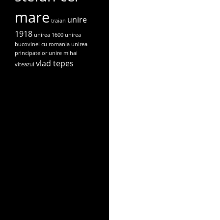
mare
unire
traian
1918
unirea 1600
unirea
bucovinei cu romania
unirea
principatelor
unire mihai
vlad tepes
viteazul