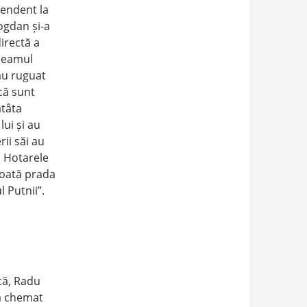
tendent la
ogdan și-a
irectă a
 neamul
-au ruguat
că sunt
atâta
lui și au
ii săi au
. Hotarele
toată prada
l Putnii”.
că, Radu
-a chemat