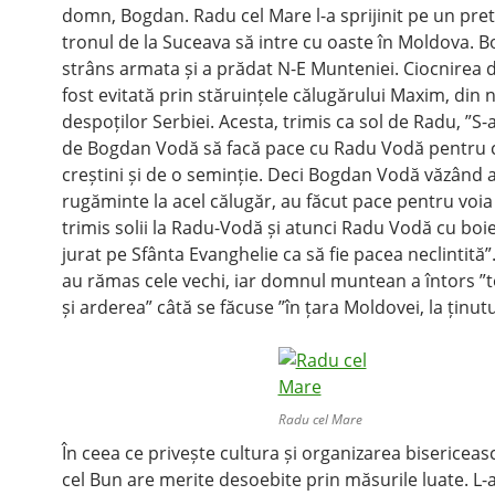
domn, Bogdan. Radu cel Mare l-a sprijinit pe un pre
tronul de la Suceava să intre cu oaste în Moldova. B
strâns armata și a prădat N-E Munteniei. Ciocnirea d
fost evitată prin stăruințele călugărului Maxim, din
despoților Serbiei. Acesta, trimis ca sol de Radu, ”S
de Bogdan Vodă să facă pace cu Radu Vodă pentru 
creștini și de o seminție. Deci Bogdan Vodă văzând 
rugăminte la acel călugăr, au făcut pace pentru voia 
trimis solii la Radu-Vodă și atunci Radu Vodă cu boier
jurat pe Sfânta Evanghelie ca să fie pacea neclintită”
au rămas cele vechi, iar domnul muntean a întors ”
și arderea” câtă se făcuse ”în țara Moldovei, la ținutu
Radu cel Mare
În ceea ce privește cultura și organizarea bisericeas
cel Bun are merite desoebite prin măsurile luate. L