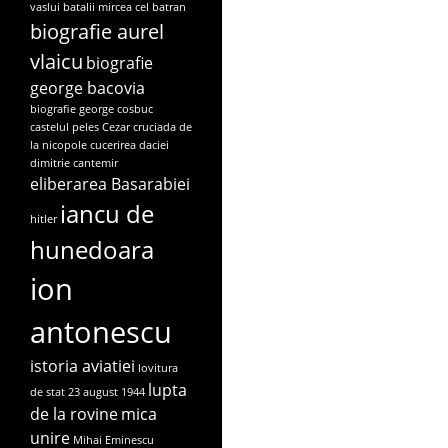
vaslui
batalii mircea cel batran
biografie aurel
vlaicu
biografie
george bacovia
biografie george cosbuc
castelul peles
Cezar
cruciada de
la nicopole
cucerirea daciei
dimitrie cantemir
eliberarea Basarabiei
iancu de
hitler
hunedoara
ion
antonescu
istoria aviatiei
lovitura
lupta
de stat 23 august 1944
de la rovine
mica
unire
Mihai Eminescu