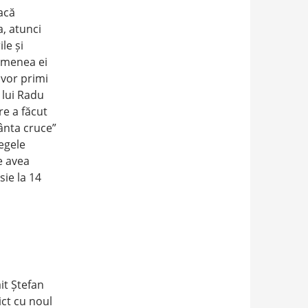
acă
, atunci
le și
semenea ei
 vor primi
 lui Radu
e a făcut
fânta cruce”
regele
e avea
sie la 14
it Ștefan
ict cu noul