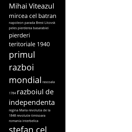
Mihai Viteazul
mircea cel batran
napoleon
parada Brest Litovsk
peles
pierderea basarabiei
pierderi
teritoriale 1940
primul
razboi
mondial
rascoala
razboiul de
1784
independenta
regina Maria
revolutia de la
1848
revolutie timisoara
romania interbelica
stefan cel