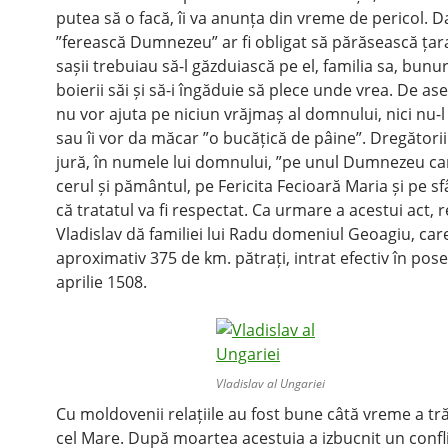
putea să o facă, îi va anunța din vreme de pericol. D
”ferească Dumnezeu” ar fi obligat să părăsească țara
sașii trebuiau să-l găzduiască pe el, familia sa, bunuri
boierii săi și să-i îngăduie să plece unde vrea. De a
nu vor ajuta pe niciun vrăjmaș al domnului, nici nu-l
sau îi vor da măcar ”o bucățică de pâine”. Dregătorii
jură, în numele lui domnului, ”pe unul Dumnezeu car
cerul și pământul, pe Fericita Fecioară Maria și pe s
că tratatul va fi respectat. Ca urmare a acestui act, 
Vladislav dă familiei lui Radu domeniul Geoagiu, car
aproximativ 375 de km. pătrați, intrat efectiv în pose
aprilie 1508.
Vladislav al Ungariei
Cu moldovenii relațiile au fost bune câtă vreme a tră
cel Mare. După moartea acestuia a izbucnit un confl