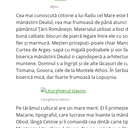
Nifon
Cea mai cunoscută ctitorie a lui Radu cel Mare este 
mănăstirii Dealul, cea mai frumoasă de până atunci
pământul Țării Românești. Materialul utilizat a fost 
bună calitate: blocuri de piatră legate între ele cu s
fier și marmură. Meșteri pricepuți- poate chiar Mano
Curtea de Argeș- sapă cu migală podoabele și vor fa
biserica mănăstirii Dealul o capodoperă a arhitectur
muntene. Domnul s-a îngrijit și de alte lăcașuri de cu
Tismana, Govora, cele de la Muntele Athos. În Serbia
biserică mică, dar foarte frumoasă la Lopușnia.
Liturghierul slavon
Pe tărâmul cultural are un mare merit. El îl primeșt
Macarie, tipograful, care lucrase mai înainte la măn
Obod, lângă Cetinie și îi comandă cea dintâi carte tip