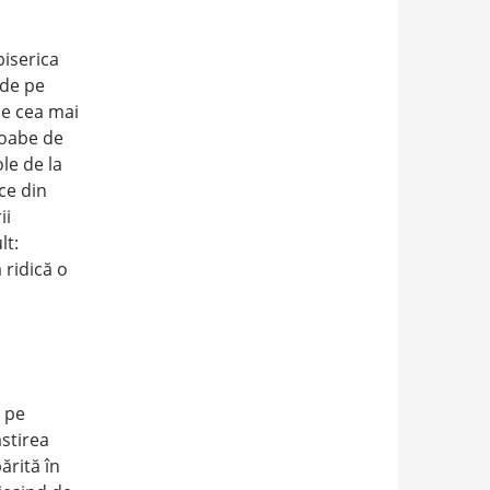
biserica
 de pe
de cea mai
coabe de
le de la
ce din
ii
lt:
 ridică o
e pe
ăstirea
ărită în