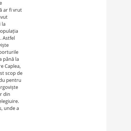
e
 ar fi vrut
avut
 la
opulația
. Astfel
iște
porturile
a până la
re Caplea,
est scop de
adu pentru
ârgoviște
r din
legiuire.
s, unde a