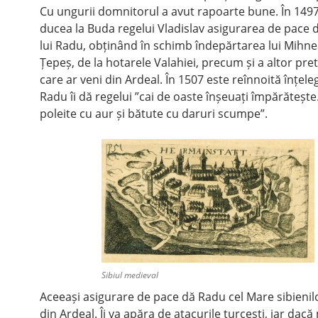
Cu ungurii domnitorul a avut rapoarte bune. În 1497
ducea la Buda regelui Vladislav asigurarea de pace 
lui Radu, obținând în schimb îndepărtarea lui Mihnea,
Țepeș, de la hotarele Valahiei, precum și a altor pre
care ar veni din Ardeal. În 1507 este reînnoită înțele
Radu îi dă regelui ”cai de oaste înșeuați împărătește
poleite cu aur și bătute cu daruri scumpe”.
Sibiul medieval
Aceeași asigurare de pace dă Radu cel Mare sibienilo
din Ardeal. Îi va apăra de atacurile turcești, iar dacă