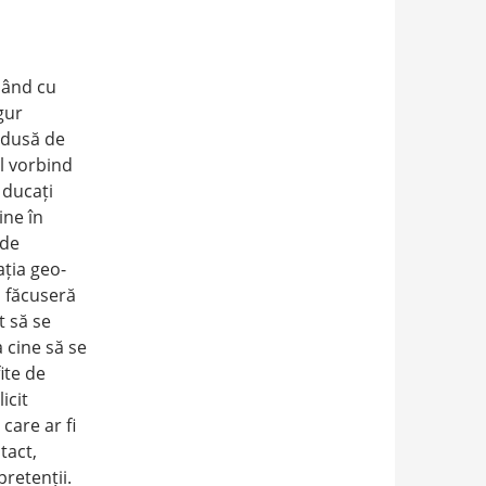
pând cu
gur
a dusă de
ol vorbind
 ducați
ine în
 de
ația geo-
, făcuseră
t să se
a cine să se
fite de
icit
care ar fi
tact,
retenții.