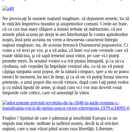
Ne provocaţi în numele naţiunii maghiare, să depunem armele, ba să
le ridicăm împotriva tiranilor şi asupritorilor comuni. Crede-ne frate,
că cu cea mai mare sfâşiere a inimei trebuie să mărturisim, că noi
armele până acuma pe drept le-am întrebuinţat în contra apăsătorilor
noştri, însă prin aceasta nu vrem a desonesta caracterul întregii
naţiuni maghiare, nu, de aceasta ferească Dumnezeul popoarelor. Ci
voim a vă trezi pe voi, şi a vă arăta, că între voi este vermele care vă
roade rădăcina, şi vă sapă temeiul unui viitor, pe care vi-l puteţi
promite etern. În senatul vostru s-a ivit pizma întrupată, şi ca sicca
clodiana, sub veşmânt îşi împrăştie veninul său, ca să nu vă puteţi
câştiga simpatia unui popor, de la natură compact, spre a nu se putea
nimici în moment, ba nici în timp, şi ca să nu vă puteţi însuşi sincera
prietenie, a unui popor din secoli virtuos, după cum l-aţi putut vedea
şi cu mână lipsită de arme, şi după cum vi-l vor mai dovedi vouă
timpurile cele critice, care vă ameninţă în viitor.
Fraţilor ! Spiritul de care e pătrunsă şi insufleţită Europa cu un
impuls mai elastic străbate la sufletul nostru, decât la al oricărei
naţiuni, care a mai văzut până acum raza libertăţii. Libertate,