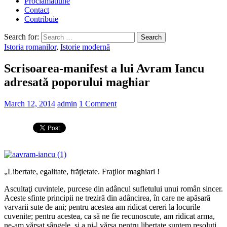
Proclamatiune
Contact
Contribuie
Search for:
Istoria romanilor
,
Istorie modernă
Scrisoarea-manifest a lui Avram Iancu
adresată poporului maghiar
March 12, 2014
admin
1 Comment
„Libertate, egalitate, frăţietate. Fraţilor maghiari !
Ascultaţi cuvintele, purcese din adâncul sufletului unui român sincer.
Aceste sfinte principii ne treziră din adâncirea, în care ne apăsară
varvarii sute de ani; pentru acestea am ridicat cereri la locurile
cuvenite; pentru acestea, ca să ne fie recunoscute, am ridicat arma,
ne-am vărsat sângele, şi a ni-l vărsa pentru libertate suntem resoluţi,