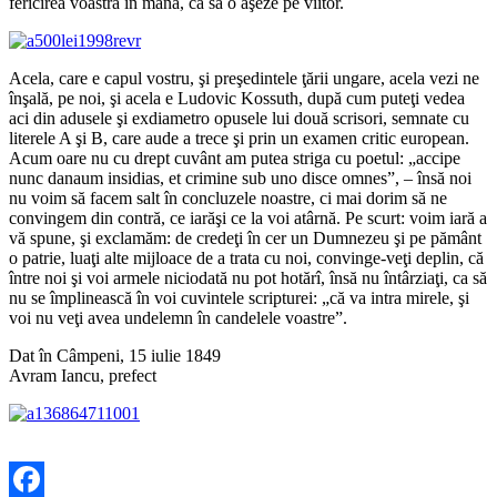
fericirea voastră în mână, ca să o aşeze pe viitor.
Acela, care e capul vostru, şi preşedintele ţării ungare, acela vezi ne
înşală, pe noi, şi acela e Ludovic Kossuth, după cum puteţi vedea
aci din adusele şi exdiametro opusele lui două scrisori, semnate cu
literele A şi B, care aude a trece şi prin un examen critic european.
Acum oare nu cu drept cuvânt am putea striga cu poetul: „accipe
nunc danaum insidias, et crimine sub uno disce omnes”, – însă noi
nu voim să facem salt în concluzele noastre, ci mai dorim să ne
convingem din contră, ce iarăşi ce la voi atârnă. Pe scurt: voim iară a
vă spune, şi exclamăm: de credeţi în cer un Dumnezeu şi pe pământ
o patrie, luaţi alte mijloace de a trata cu noi, convinge-veţi deplin, că
între noi şi voi armele niciodată nu pot hotărî, însă nu întârziaţi, ca să
nu se împlinească în voi cuvintele scripturei: „că va intra mirele, şi
voi nu veţi avea undelemn în candelele voastre”.
Dat în Câmpeni, 15 iulie 1849
Avram Iancu, prefect