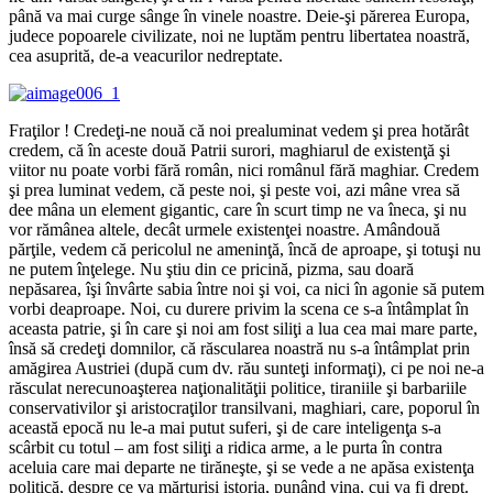
până va mai curge sânge în vinele noastre. Deie-şi părerea Europa,
judece popoarele civilizate, noi ne luptăm pentru libertatea noastră,
cea asuprită, de-a veacurilor nedreptate.
Fraţilor ! Credeţi-ne nouă că noi prealuminat vedem şi prea hotărât
credem, că în aceste două Patrii surori, maghiarul de existenţă şi
viitor nu poate vorbi fără român, nici românul fără maghiar. Credem
şi prea luminat vedem, că peste noi, şi peste voi, azi mâne vrea să
dee mâna un element gigantic, care în scurt timp ne va îneca, şi nu
vor rămânea altele, decât urmele existenţei noastre. Amândouă
părţile, vedem că pericolul ne ameninţă, încă de aproape, şi totuşi nu
ne putem înţelege. Nu ştiu din ce pricină, pizma, sau doară
nepăsarea, îşi învârte sabia între noi şi voi, ca nici în agonie să putem
vorbi deaproape. Noi, cu durere privim la scena ce s-a întâmplat în
aceasta patrie, şi în care şi noi am fost siliţi a lua cea mai mare parte,
însă să credeţi domnilor, că răscularea noastră nu s-a întâmplat prin
amăgirea Austriei (după cum dv. rău sunteţi informaţi), ci pe noi ne-a
răsculat nerecunoaşterea naţionalităţii politice, tiraniile şi barbariile
conservativilor şi aristocraţilor transilvani, maghiari, care, poporul în
această epocă nu le-a mai putut suferi, şi de care inteligenţa s-a
scârbit cu totul – am fost siliţi a ridica arme, a le purta în contra
aceluia care mai departe ne tirăneşte, şi se vede a ne apăsa existenţa
politică, despre ce va mărturisi istoria, punând vina, cui va fi drept.