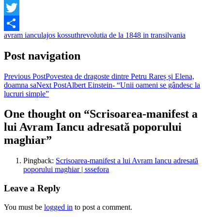
Facebook
Twitter
avram iancu
lajos kossuth
revolutia de la 1848 in transilvania
Share
Post navigation
Previous Post
Povestea de dragoste dintre Petru Rareș și Elena,
doamna sa
Next Post
Albert Einstein- “Unii oameni se gândesc la
lucruri simple”
One thought on “Scrisoarea-manifest a
lui Avram Iancu adresată poporului
maghiar”
Pingback:
Scrisoarea-manifest a lui Avram Iancu adresată
poporului maghiar | sssefora
Leave a Reply
You must be
logged in
to post a comment.