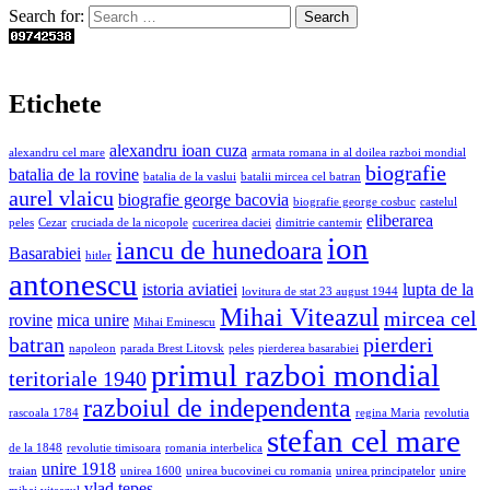
Search for:
Etichete
alexandru ioan cuza
alexandru cel mare
armata romana in al doilea razboi mondial
biografie
batalia de la rovine
batalia de la vaslui
batalii mircea cel batran
aurel vlaicu
biografie george bacovia
biografie george cosbuc
castelul
eliberarea
peles
Cezar
cruciada de la nicopole
cucerirea daciei
dimitrie cantemir
ion
iancu de hunedoara
Basarabiei
hitler
antonescu
istoria aviatiei
lupta de la
lovitura de stat 23 august 1944
Mihai Viteazul
mircea cel
rovine
mica unire
Mihai Eminescu
batran
pierderi
napoleon
parada Brest Litovsk
peles
pierderea basarabiei
primul razboi mondial
teritoriale 1940
razboiul de independenta
rascoala 1784
regina Maria
revolutia
stefan cel mare
de la 1848
revolutie timisoara
romania interbelica
unire 1918
traian
unirea 1600
unirea bucovinei cu romania
unirea principatelor
unire
vlad tepes