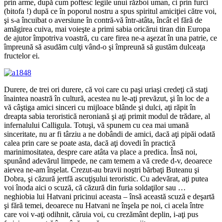
prin arme, după cum poftesc legile unui război uman, ci prin furci
(bitofa !) după ce în poporul nostru a spus spiritul amiciţiei către voi,
şi s-a încuibat o aversiune în contră-vă într-atâta, încât el fără de
amăgirea cuiva, mai voieşte a primi sabia oricărui tiran din Europa
de ajutor împotriva voastră, cu care firea ne-a aşezat în una patrie, ce
împreună să asudăm culţi vând-o şi împreună să gustăm dulceaţa
fructelor ei.
Durere, de trei ori durere, că voi care cu paşi uriaşi credeţi că staţi
înaintea noastră în cultură, acestea nu le-aţi prevăzut, şi în loc de a
vă câştiga amici sinceri cu mijloace blânde şi dulci, aţi răpit în
dreapta sabia teroristică neroniană şi aţi primit modul de trădare, al
infernalului Calligula. Totuşi, vă spunem cu cea mai umană
sinceritate, nu ar fi târziu a ne dobândi de amici, dacă aţi pipăi odată
calea prin care se poate asta, dacă aţi dovedi în practică
marinimositatea, despre care atâta va place a predica. Însă noi,
spunând adevărul limpede, ne cam temem a vă crede d-v, deoarece
aievea ne-am înşelat. Crezut-au bravii noştri bărbaţi Buteanu şi
Dobra, şi căzură jertfă ascuţişului teroristic. Cu adevărat, aţi putea
voi înoda aici o scuză, că căzură din furia soldaţilor sau …
neghiobia lui Hatvani pricinui aceasta – însă această scuză e deşartă
şi fără temei, deoarece nu Hatvani ne înşela pe noi, ci acela între
care voi v-aţi odihnit, căruia voi, cu crezământ deplin, i-aţi pus