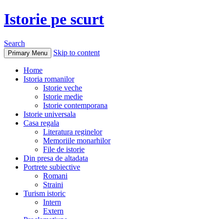
Istorie pe scurt
Search
Skip to content
Primary Menu
Home
Istoria romanilor
Istorie veche
Istorie medie
Istorie contemporana
Istorie universala
Casa regala
Literatura reginelor
Memoriile monarhilor
File de istorie
Din presa de altadata
Portrete subiective
Romani
Straini
Turism istoric
Intern
Extern