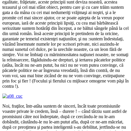
egalitate, frăţietate, aceste principii sunt deviza noastră, acestea
tezaurul şi cel mai sfânt obiect, pentru care şi cu care trăim suntem
gata a da mâna cu cei mai nedumeriţi vrăjmaşi ai noştri, şi a le
promite cel mai sincer ajutor, ce se poate aştepta de la vreun popor
european, iară de aceste principii lipsiţi, cu cea mai bărbătească
seriozitate suntem hotărâţi din început, a ne băltui sângele până la cel
din urmă român. însă aceste principii le pretindem de la oricine,
garantate pe temeiul existenţei naţiunilor, şi nu :suntem îndestulaţi,
văzând însemnate numele lor pe scrisori private, nici auzindu-le
numai sunetul cel dulce, pe la urechile noastre, ca un leon fără de
simţire. Voi ne îmbiaţi cu mărinimositatea naţiunei noastre, ne somaţi
la reîntoarcere, făgăduindu-ne drepturi, şi iertarea păcatelor politice
(atâta, încât nu ne-am putut, ba nici nu ne vom putea convinge, că
păcatele politice ne-ar îngreuna vreodată), însă din contră, de nu
vom voi, sau mai bine zicând de nu ne vom convinge, extirpaţiune
prin foc şi fier ! (Focului şi fierului cu mijloace omogene vom păşi în
contra !).
Noi, fraţilor, într-atâta suntem de sinceri, încât toate promisiunile
voastre private le credem, însă – durere ! – când târziu sunt astfel de
promisiuni către noi îndreptate, după ce cercându-le nu le-am
dobândit, căutându-le nu le-am putut afla, după ce ne-am măcelat,
după ce preoţimea şi partea inteligentă s-au debilitat, jertfindu-se nu