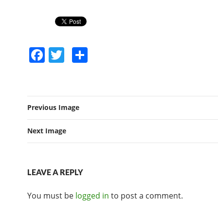
F
T
S
a
w
h
c
itt
ar
e
er
e
Previous Image
b
o
Next Image
o
k
LEAVE A REPLY
You must be
logged in
to post a comment.