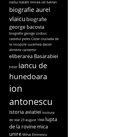
vaslui
batalii mircea cel batran
biografie aurel
vlaicu
biografie
george bacovia
biografie george cosbuc
castelul peles
Cezar
cruciada de
la nicopole
cucerirea daciei
dimitrie cantemir
eliberarea Basarabiei
iancu de
hitler
hunedoara
ion
antonescu
istoria aviatiei
lovitura
lupta
de stat 23 august 1944
de la rovine
mica
unire
Mihai Eminescu