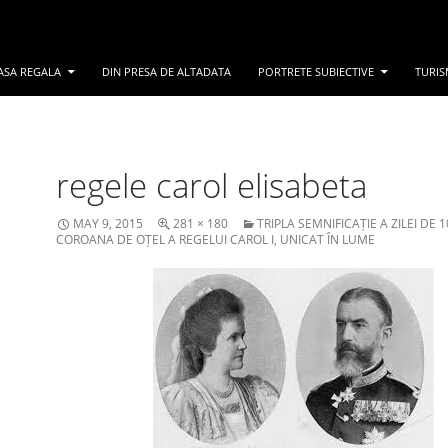
ASA REGALA
DIN PRESA DE ALTADATA
PORTRETE SUBIECTIVE
TURIS
regele carol elisabeta
MAY 9, 2015
281 × 180
TRIPLA SEMNIFICAȚIE A ZILEI DE 1
COROANA DE OȚEL A REGELUI CAROL I, UNICAT ÎN LUME