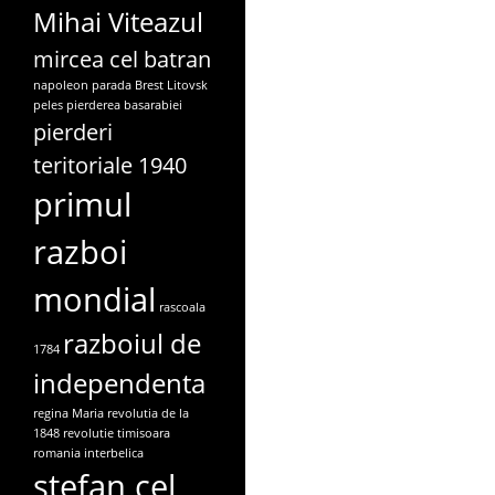
Mihai Viteazul
mircea cel batran
napoleon
parada Brest Litovsk
peles
pierderea basarabiei
pierderi
teritoriale 1940
primul
razboi
mondial
rascoala
razboiul de
1784
independenta
regina Maria
revolutia de la
1848
revolutie timisoara
romania interbelica
stefan cel