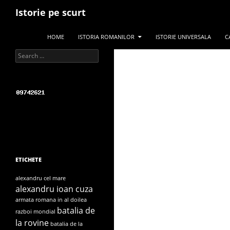
Search
Istorie pe scurt
SKIP TO CONTENT
HOME
ISTORIA ROMANILOR
ISTORIE UNIVERSALA
C
Search for:
ETICHETE
alexandru cel mare
alexandru ioan cuza
armata romana in al doilea
batalia de
razboi mondial
la rovine
batalia de la