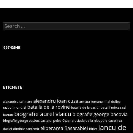
o
o
k
Search for:
ETICHETE
alexandru ioan cuza
alexandru cel mare
armata romana in al doilea
batalia de la rovine
razboi mondial
batalia de la vaslui
batalii mircea cel
biografie aurel vlaicu
biografie george bacovia
batran
biografie george cosbuc
castelul peles
Cezar
cruciada de la nicopole
cucerirea
iancu de
eliberarea Basarabiei
daciei
dimitrie cantemir
hitler