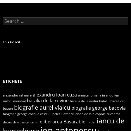
b
o
o
Search for:
k
ETICHETE
alexandru ioan cuza
alexandru cel mare
armata romana in al doilea
batalia de la rovine
razboi mondial
batalia de la vaslui
batalii mircea cel
biografie aurel vlaicu
biografie george bacovia
batran
biografie george cosbuc
castelul peles
Cezar
cruciada de la nicopole
cucerirea
iancu de
eliberarea Basarabiei
daciei
dimitrie cantemir
hitler
ion antonescu
hunedoara