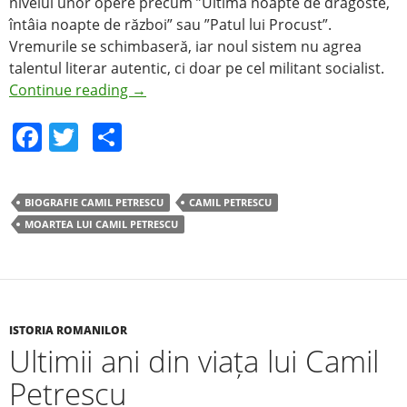
nivelul unor opere precum ”Ultima noapte de dragoste,
întâia noapte de război” sau ”Patul lui Procust”.
Vremurile se schimbaseră, iar noul sistem nu agrea
talentul literar autentic, ci doar pe cel militant socialist.
Continue reading
→
F
T
S
a
w
h
c
itt
ar
BIOGRAFIE CAMIL PETRESCU
CAMIL PETRESCU
e
er
e
MOARTEA LUI CAMIL PETRESCU
b
o
o
k
ISTORIA ROMANILOR
Ultimii ani din viața lui Camil
Petrescu