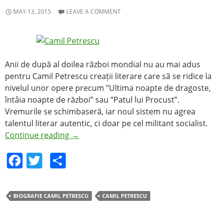
MAY 13, 2015
LEAVE A COMMENT
Anii de după al doilea război mondial nu au mai adus
pentru Camil Petrescu creații literare care să se ridice la
nivelul unor opere precum ”Ultima noapte de dragoste,
întâia noapte de război” sau ”Patul lui Procust”.
Vremurile se schimbaseră, iar noul sistem nu agrea
talentul literar autentic, ci doar pe cel militant socialist.
Continue reading
→
F
T
S
a
w
h
c
itt
ar
BIOGRAFIE CAMIL PETRESCU
CAMIL PETRESCU
e
er
e