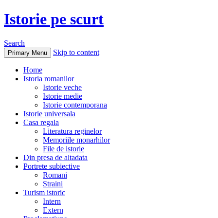
Istorie pe scurt
Search
Skip to content
Primary Menu
Home
Istoria romanilor
Istorie veche
Istorie medie
Istorie contemporana
Istorie universala
Casa regala
Literatura reginelor
Memoriile monarhilor
File de istorie
Din presa de altadata
Portrete subiective
Romani
Straini
Turism istoric
Intern
Extern