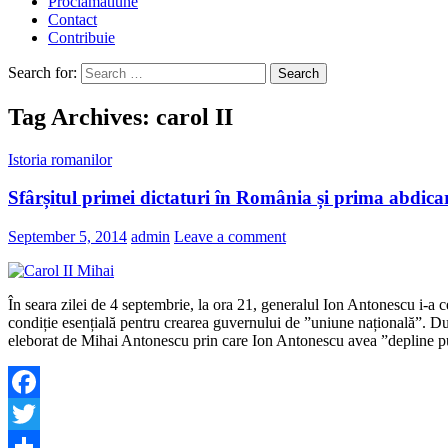
Proclamatiune
Contact
Contribuie
Search for:
Tag Archives: carol II
Istoria romanilor
Sfârșitul primei dictaturi în România și prima abdica
September 5, 2014
admin
Leave a comment
În seara zilei de 4 septembrie, la ora 21, generalul Ion Antonescu i-a c
condiție esențială pentru crearea guvernului de ”uniune națională”. Dup
eleborat de Mihai Antonescu prin care Ion Antonescu avea ”depline p
Facebook
Twitter