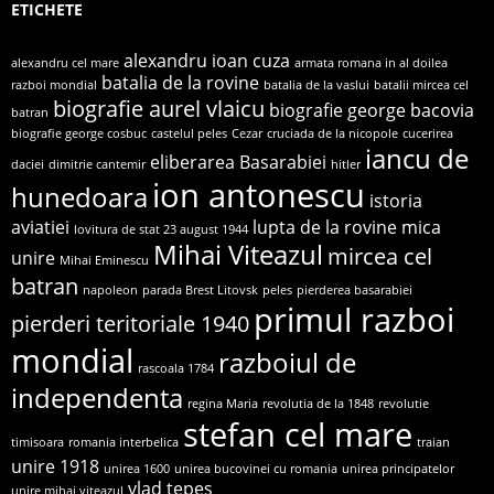
ETICHETE
alexandru ioan cuza
alexandru cel mare
armata romana in al doilea
batalia de la rovine
razboi mondial
batalia de la vaslui
batalii mircea cel
biografie aurel vlaicu
biografie george bacovia
batran
biografie george cosbuc
castelul peles
Cezar
cruciada de la nicopole
cucerirea
iancu de
eliberarea Basarabiei
daciei
dimitrie cantemir
hitler
ion antonescu
hunedoara
istoria
aviatiei
lupta de la rovine
mica
lovitura de stat 23 august 1944
Mihai Viteazul
mircea cel
unire
Mihai Eminescu
batran
napoleon
parada Brest Litovsk
peles
pierderea basarabiei
primul razboi
pierderi teritoriale 1940
mondial
razboiul de
rascoala 1784
independenta
regina Maria
revolutia de la 1848
revolutie
stefan cel mare
timisoara
romania interbelica
traian
unire 1918
unirea 1600
unirea bucovinei cu romania
unirea principatelor
vlad tepes
unire mihai viteazul