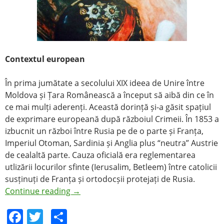
Contextul european
În prima jumătate a secolului XIX ideea de Unire între
Moldova și Țara Românească a început să aibă din ce în
ce mai mulți aderenți. Această dorință și-a găsit spațiul
de exprimare europeană după războiul Crimeii. În 1853 a
izbucnit un război între Rusia pe de o parte și Franța,
Imperiul Otoman, Sardinia și Anglia plus “neutra” Austrie
de cealaltă parte. Cauza oficială era reglementarea
utlizării locurilor sfinte (Ierusalim, Betleem) între catolicii
susținuți de Franța și ortodocșii protejați de Rusia.
Continue reading
→
F
T
S