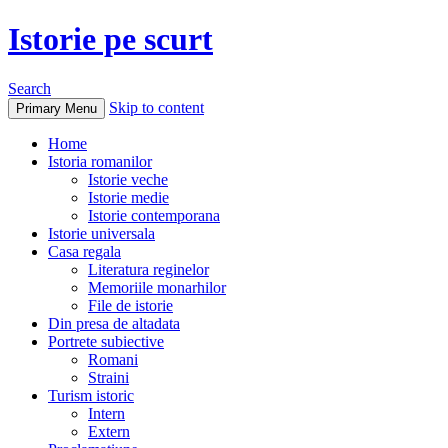
Istorie pe scurt
Search
Skip to content
Primary Menu
Home
Istoria romanilor
Istorie veche
Istorie medie
Istorie contemporana
Istorie universala
Casa regala
Literatura reginelor
Memoriile monarhilor
File de istorie
Din presa de altadata
Portrete subiective
Romani
Straini
Turism istoric
Intern
Extern