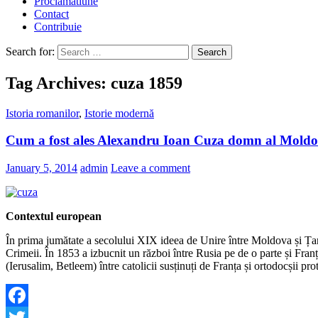
Proclamatiune
Contact
Contribuie
Search for:
Tag Archives: cuza 1859
Istoria romanilor
,
Istorie modernă
Cum a fost ales Alexandru Ioan Cuza domn al Moldo
January 5, 2014
admin
Leave a comment
Contextul european
În prima jumătate a secolului XIX ideea de Unire între Moldova și Țar
Crimeii. În 1853 a izbucnit un război între Rusia pe de o parte și Franț
(Ierusalim, Betleem) între catolicii susținuți de Franța și ortodocșii pro
Facebook