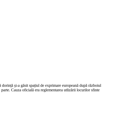
 dorință și-a găsit spațiul de exprimare europeană după războiul
arte. Cauza oficială era reglementarea utlizării locurilor sfinte