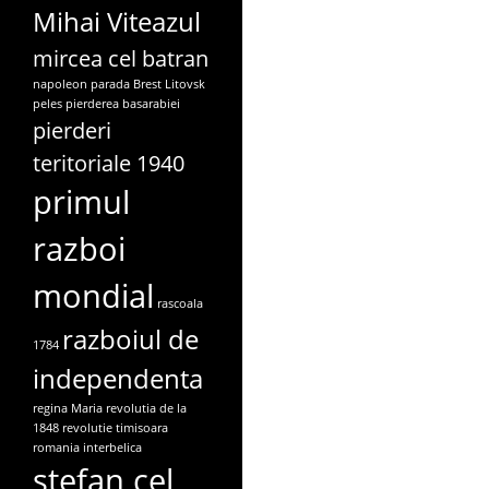
Mihai Viteazul
mircea cel batran
napoleon
parada Brest Litovsk
peles
pierderea basarabiei
pierderi
teritoriale 1940
primul
razboi
mondial
rascoala
razboiul de
1784
independenta
regina Maria
revolutia de la
1848
revolutie timisoara
romania interbelica
stefan cel