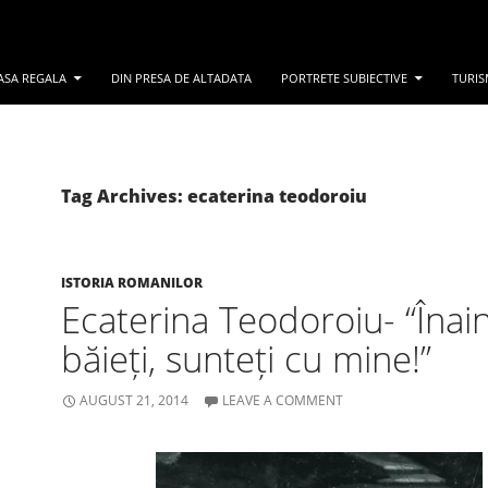
ASA REGALA
DIN PRESA DE ALTADATA
PORTRETE SUBIECTIVE
TURIS
Tag Archives: ecaterina teodoroiu
ISTORIA ROMANILOR
Ecaterina Teodoroiu- “Înai
băieți, sunteți cu mine!”
AUGUST 21, 2014
LEAVE A COMMENT