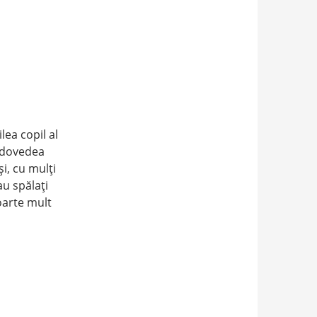
ilea copil al
i dovedea
şi, cu mulţi
au spălaţi
foarte mult