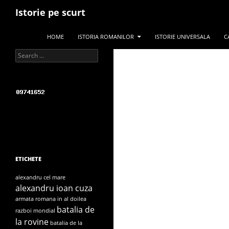
Search
Istorie pe scurt
SKIP TO CONTENT
HOME
ISTORIA ROMANILOR
ISTORIE UNIVERSALA
C
Search for:
ETICHETE
alexandru cel mare
alexandru ioan cuza
armata romana in al doilea
batalia de
razboi mondial
la rovine
batalia de la