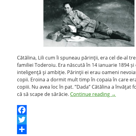
Cătălina, Lili cum îi spuneau părinţii, era cel de-al tre
familiei Toderoiu. Era născută în 14 ianuarie 1894 ș
inteligenţă şi ambiţie. Părinţii ei erau oameni nevoia
copii. Eroina a dormit mult timp în copaia în care er
copiii. Nu avea loc în pat. ”Dada” Cătălina a învăţat 
că să scape de sărăcie.
Continue reading
→
F
a
T