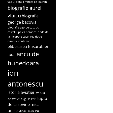
vaslui
batalii mircea cel batran
biografie aurel
vlaicu
biografie
george bacovia
biografie george cosbuc
castelul peles
Cezar
cruciada de
la nicopole
cucerirea daciei
dimitrie cantemir
eliberarea Basarabiei
iancu de
hitler
hunedoara
ion
antonescu
istoria aviatiei
lovitura
lupta
de stat 23 august 1944
de la rovine
mica
unire
Mihai Eminescu