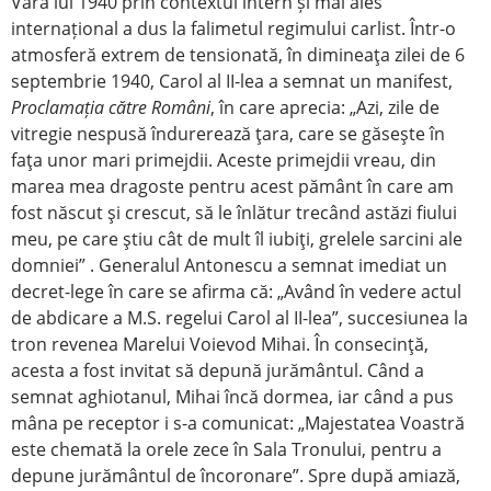
Vara lui 1940 prin contextul intern și mai ales
internațional a dus la falimetul regimului carlist. Într-o
atmosferă extrem de tensionată, în dimineaţa zilei de 6
septembrie 1940, Carol al II-lea a semnat un manifest,
Proclamația către Români
, în care aprecia: „Azi, zile de
vitregie nespusă îndurerează ţara, care se găseşte în
faţa unor mari primejdii. Aceste primejdii vreau, din
marea mea dragoste pentru acest pământ în care am
fost născut şi crescut, să le înlătur trecând astăzi fiului
meu, pe care ştiu cât de mult îl iubiţi, grelele sarcini ale
domniei” . Generalul Antonescu a semnat imediat un
decret-lege în care se afirma că: „Având în vedere actul
de abdicare a M.S. regelui Carol al II-lea”, succesiunea la
tron revenea Marelui Voievod Mihai. În consecinţă,
acesta a fost invitat să depună jurământul. Când a
semnat aghiotanul, Mihai încă dormea, iar când a pus
mâna pe receptor i s-a comunicat: „Majestatea Voastră
este chemată la orele zece în Sala Tronului, pentru a
depune jurământul de încoronare”. Spre după amiază,