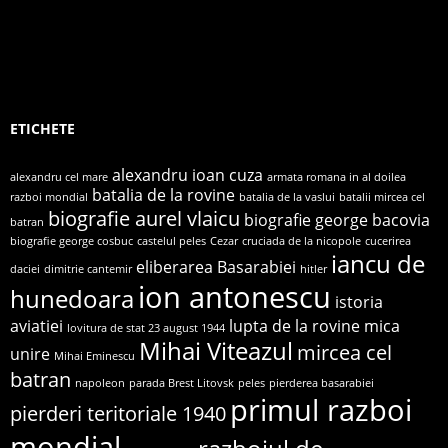
ETICHETE
alexandru ioan cuza
alexandru cel mare
armata romana in al doilea
batalia de la rovine
razboi mondial
batalia de la vaslui
batalii mircea cel
biografie aurel vlaicu
biografie george bacovia
batran
biografie george cosbuc
castelul peles
Cezar
cruciada de la nicopole
cucerirea
iancu de
eliberarea Basarabiei
daciei
dimitrie cantemir
hitler
ion antonescu
hunedoara
istoria
aviatiei
lupta de la rovine
mica
lovitura de stat 23 august 1944
Mihai Viteazul
mircea cel
unire
Mihai Eminescu
batran
napoleon
parada Brest Litovsk
peles
pierderea basarabiei
primul razboi
pierderi teritoriale 1940
mondial