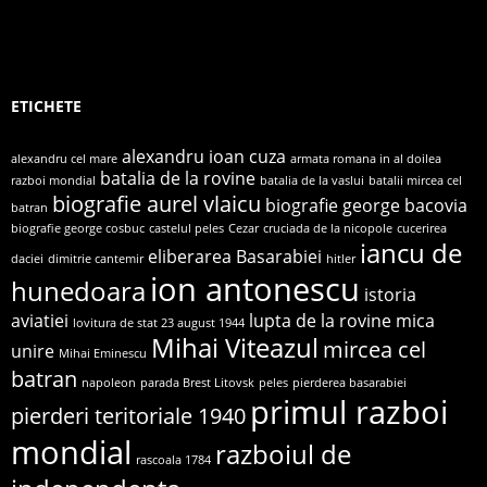
ETICHETE
alexandru ioan cuza
alexandru cel mare
armata romana in al doilea
batalia de la rovine
razboi mondial
batalia de la vaslui
batalii mircea cel
biografie aurel vlaicu
biografie george bacovia
batran
biografie george cosbuc
castelul peles
Cezar
cruciada de la nicopole
cucerirea
iancu de
eliberarea Basarabiei
daciei
dimitrie cantemir
hitler
ion antonescu
hunedoara
istoria
aviatiei
lupta de la rovine
mica
lovitura de stat 23 august 1944
Mihai Viteazul
mircea cel
unire
Mihai Eminescu
batran
napoleon
parada Brest Litovsk
peles
pierderea basarabiei
primul razboi
pierderi teritoriale 1940
mondial
razboiul de
rascoala 1784