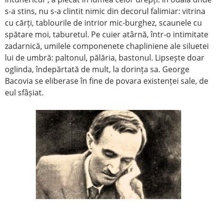
s-a stins, nu s-a clintit nimic din decorul falimiar: vitrina
cu cărți, tablourile de intrior mic-burghez, scaunele cu
spătare moi, taburetul. Pe cuier atârnă, într-o intimitate
zadarnică, umilele componenete chapliniene ale siluetei
lui de umbră: paltonul, pălăria, bastonul. Lipsește doar
oglinda, îndepărtată de mult, la dorința sa. George
Bacovia se eliberase în fine de povara existenței sale, de
eul sfâșiat.