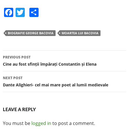
F
T
S
a
w
h
c
itt
ar
BIOGRAFIE GEORGE BACOVIA
MOARTEA LUI BACOVIA
e
er
e
b
o
PREVIOUS POST
Post navigation
Cine au fost sfinții împărați Constantin și Elena
o
k
NEXT POST
Dante Alighieri- cel mai mare poet al lumii medievale
LEAVE A REPLY
You must be
logged in
to post a comment.