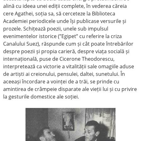
alină cu ideea unei ediții complete, în vederea căreia
cere Agathei, soția sa, să cerceteze la Biblioteca
Academiei periodicele unde își publicase versurile și
prozele. Schițează poezii, unele sub impulsul
evenimentelor istorice (”Egipet” cu referire la criza
Canalului Suez), răspunde cum și cât poate întrebărilor
despre poezii și propia carieră, despre viața socială și
internațională, puse de Cicerone Theodorescu,
interpretează ca victorie a vitalității sale omagiile aduse
de artiști ai creionului, pensulei, daltei, sunetului. În
aceeași încordare a voinței de a trăi, se prinde cu
amintirea de crâmpeie disparate ale vieții lui și cu privire
la gesturile domestice ale soției.