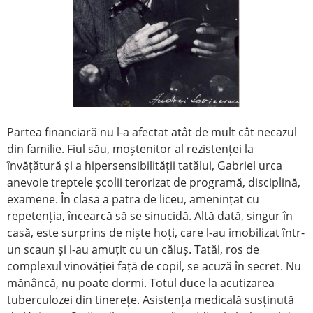
Partea financiară nu l-a afectat atât de mult cât necazul
din familie. Fiul său, moștenitor al rezistenței la
învățătură și a hipersensibilității tatălui, Gabriel urca
anevoie treptele școlii terorizat de programă, disciplină,
examene. În clasa a patra de liceu, amenințat cu
repetenția, încearcă să se sinucidă. Altă dată, singur în
casă, este surprins de niște hoți, care l-au imobilizat într-
un scaun și l-au amuțit cu un căluș. Tatăl, ros de
complexul vinovăției față de copil, se acuză în secret. Nu
mănâncă, nu poate dormi. Totul duce la acutizarea
tuberculozei din tinerețe. Asistența medicală susținută