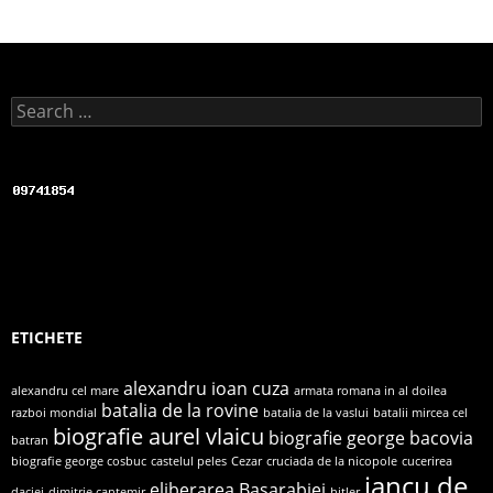
Search for:
ETICHETE
alexandru ioan cuza
alexandru cel mare
armata romana in al doilea
batalia de la rovine
razboi mondial
batalia de la vaslui
batalii mircea cel
biografie aurel vlaicu
biografie george bacovia
batran
biografie george cosbuc
castelul peles
Cezar
cruciada de la nicopole
cucerirea
iancu de
eliberarea Basarabiei
daciei
dimitrie cantemir
hitler