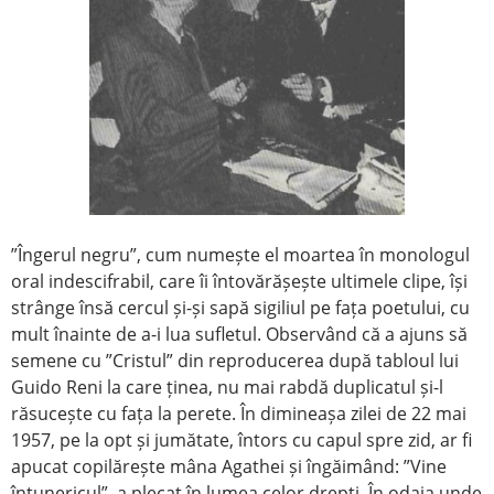
”Îngerul negru”, cum numește el moartea în monologul
oral indescifrabil, care îi întovărășește ultimele clipe, își
strânge însă cercul și-și sapă sigiliul pe fața poetului, cu
mult înainte de a-i lua sufletul. Observând că a ajuns să
semene cu ”Cristul” din reproducerea după tabloul lui
Guido Reni la care ținea, nu mai rabdă duplicatul și-l
răsucește cu fața la perete. În dimineașa zilei de 22 mai
1957, pe la opt și jumătate, întors cu capul spre zid, ar fi
apucat copilărește mâna Agathei și îngăimând: ”Vine
întunericul”, a plecat în lumea celor drepți. În odaia unde