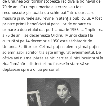
de Uniunea Scriitorilor stopează recidiva la bolnavul de
70 de ani. Cu timpul meritele literare i-au fost
recunoscute și situația s-a schimbat într-o oarecare
măsură și numele său revine în atenția publicului. A fost
printre primii beneficiari ai pensiilor de onoare ca
urmare a decretului dat pe 1 ianuarie 1956. La împlinirea
a 75 de ani i se decernează Ordinul Muncii clasa I la
cultură și pe 14 decembrie 1956 este sărbătorit de
Uniunea Scriitorilor. Cel mai puțin solemn și mai puțin
solemnizabil scriitor trăiește înfrigurat evenimentul. De
câțiva ani nu mai părăsise nici cartierul, nici locuința și în
ziua înmânării distincției, nu fusese în stare să se
deplaseze spre a o lua personal.