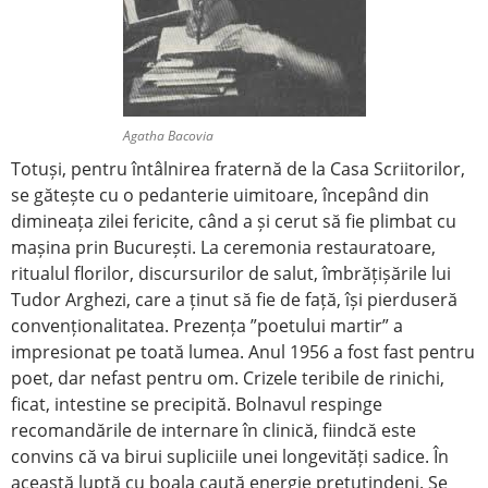
Agatha Bacovia
Totuși, pentru întâlnirea fraternă de la Casa Scriitorilor,
se gătește cu o pedanterie uimitoare, începând din
dimineața zilei fericite, când a și cerut să fie plimbat cu
mașina prin București. La ceremonia restauratoare,
ritualul florilor, discursurilor de salut, îmbrățișările lui
Tudor Arghezi, care a ținut să fie de față, își pierduseră
convenționalitatea. Prezența ”poetului martir” a
impresionat pe toată lumea. Anul 1956 a fost fast pentru
poet, dar nefast pentru om. Crizele teribile de rinichi,
ficat, intestine se precipită. Bolnavul respinge
recomandările de internare în clinică, fiindcă este
convins că va birui supliciile unei longevități sadice. În
această luptă cu boala caută energie pretutindeni. Se