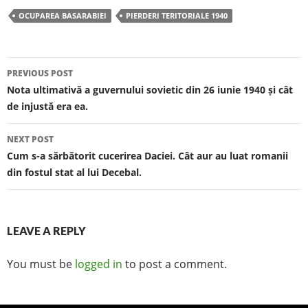
c
itt
ar
OCUPAREA BASARABIEI
PIERDERI TERITORIALE 1940
e
er
e
b
o
PREVIOUS POST
Post navigation
Nota ultimativă a guvernului sovietic din 26 iunie 1940 și cât
o
de injustă era ea.
k
NEXT POST
Cum s-a sărbătorit cucerirea Daciei. Cât aur au luat romanii
din fostul stat al lui Decebal.
LEAVE A REPLY
You must be
logged in
to post a comment.