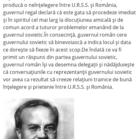
producă o neînţelegere între U.R.S.S. şi România,
guvernul regal declară că este gata să procedeze imediat
şi în spiritul cel mai larg la discuţiunea amicală şi de
comun acord a tuturor problemelor emanând de la
guvernul sovietic.În consecinţă, guvernul român cere
guvernului sovietic să binevoiască a indica locul şi data
ce doreşte să fixeze în acest scop.De îndată ce va fi
primit un răspuns din partea guvernului sovietic,
guvernul român îşi va desemna delegaţii şi nădăjduieşte
că conversaţiunile cu reprezentanţii guvernului sovietic
vor avea ca rezultat să creeze relaţiuni trainice de bună
înţelegere şi prietenie între U.R.S.S. şi România.