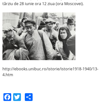
târziu de 28 iunie ora 12 ziua (ora Moscovei).
http://ebooks.unibuc.ro/istorie/istorie1918-1940/13-
4.htm
F
T
S
a
w
h