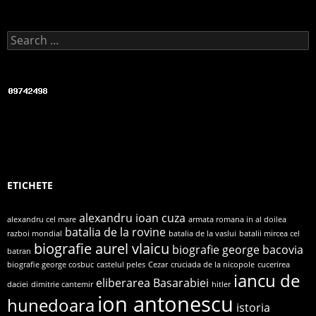
Search for:
ETICHETE
alexandru ioan cuza
alexandru cel mare
armata romana in al doilea
batalia de la rovine
razboi mondial
batalia de la vaslui
batalii mircea cel
biografie aurel vlaicu
biografie george bacovia
batran
biografie george cosbuc
castelul peles
Cezar
cruciada de la nicopole
cucerirea
iancu de
eliberarea Basarabiei
daciei
dimitrie cantemir
hitler
ion antonescu
hunedoara
istoria