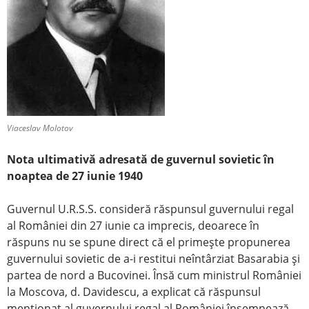
Viaceslav Molotov
Nota ultimativă adresată de guvernul sovietic în
noaptea de 27 iunie 1940
Guvernul U.R.S.S. consideră răspunsul guvernului regal
al României din 27 iunie ca imprecis, deoarece în
răspuns nu se spune direct că el primeşte propunerea
guvernului sovietic de a-i restitui neîntârziat Basarabia şi
partea de nord a Bucovinei. Însă cum ministrul României
la Moscova, d. Davidescu, a explicat că răspunsul
menţionat al guvernului regal al României însemnează