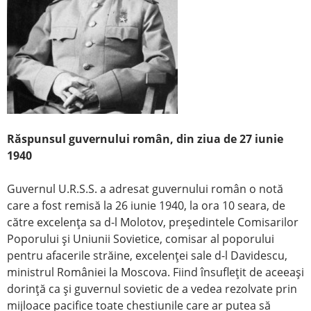
Răspunsul guvernului român, din ziua de 27 iunie
1940
Guvernul U.R.S.S. a adresat guvernului român o notă
care a fost remisă la 26 iunie 1940, la ora 10 seara, de
către excelenţa sa d-l Molotov, preşedintele Comisarilor
Poporului şi Uniunii Sovietice, comisar al poporului
pentru afacerile străine, excelenţei sale d-l Davidescu,
ministrul României la Moscova. Fiind însufleţit de aceeaşi
dorinţă ca şi guvernul sovietic de a vedea rezolvate prin
mijloace pacifice toate chestiunile care ar putea să