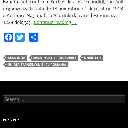
Banatul sub controlul Serbiei. În aceste condiţii, românii
organizează la data de 18 noiembrie / 1 decembrie 1918
o Adunare Naţională la Alba Iulia la care desemnează
1228 delegaţi.
Continue reading
→
F
T
S
a
w
h
c
itt
ar
ALBA IULIA
SEMNIFICATIE 1 DECEMBRIE
UNIRE 1918
e
er
e
UNIREA TRANSILVANIEI CU ROMANIA
b
o
o
k
Search for: