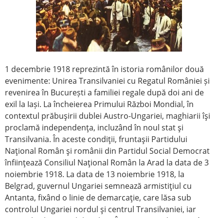
1 decembrie 1918 reprezintă în istoria românilor două
evenimente: Unirea Transilvaniei cu Regatul României și
revenirea în București a familiei regale după doi ani de
exil la Iași. La încheierea Primului Război Mondial, în
contextul prăbuşirii dublei Austro-Ungariei, maghiarii îşi
proclamă independenţa, incluzând în noul stat şi
Transilvania. În aceste condiţii, fruntaşii Partidului
Naţional Român şi românii din Partidul Social Democrat
înfiinţează Consiliul Naţional Român la Arad la data de 3
noiembrie 1918. La data de 13 noiembrie 1918, la
Belgrad, guvernul Ungariei semnează armistiţiul cu
Antanta, fixând o linie de demarcaţie, care lăsa sub
controlul Ungariei nordul şi centrul Transilvaniei, iar