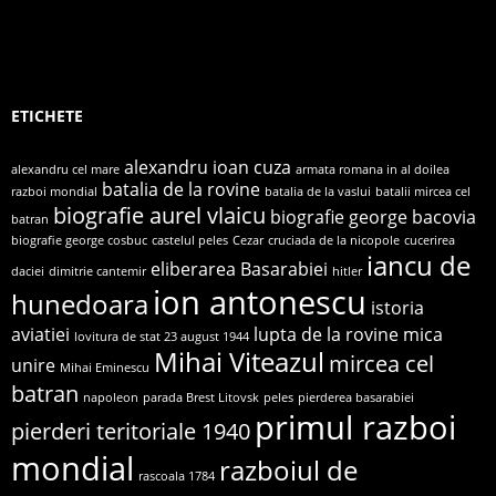
ETICHETE
alexandru ioan cuza
alexandru cel mare
armata romana in al doilea
batalia de la rovine
razboi mondial
batalia de la vaslui
batalii mircea cel
biografie aurel vlaicu
biografie george bacovia
batran
biografie george cosbuc
castelul peles
Cezar
cruciada de la nicopole
cucerirea
iancu de
eliberarea Basarabiei
daciei
dimitrie cantemir
hitler
ion antonescu
hunedoara
istoria
aviatiei
lupta de la rovine
mica
lovitura de stat 23 august 1944
Mihai Viteazul
mircea cel
unire
Mihai Eminescu
batran
napoleon
parada Brest Litovsk
peles
pierderea basarabiei
primul razboi
pierderi teritoriale 1940
mondial
razboiul de
rascoala 1784