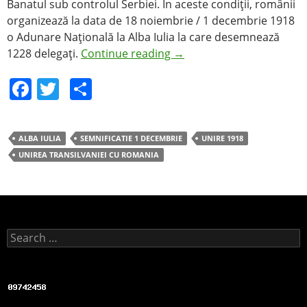
Banatul sub controlul Serbiei. În aceste condiţii, românii
organizează la data de 18 noiembrie / 1 decembrie 1918
o Adunare Naţională la Alba Iulia la care desemnează
1228 delegaţi.
Continue reading
→
F
T
S
a
w
h
c
itt
ar
ALBA IULIA
SEMNIFICATIE 1 DECEMBRIE
UNIRE 1918
e
er
e
UNIREA TRANSILVANIEI CU ROMANIA
b
o
o
k
Search for: