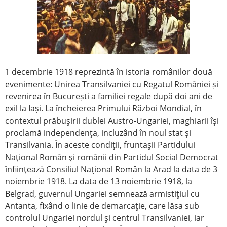
1 decembrie 1918 reprezintă în istoria românilor două
evenimente: Unirea Transilvaniei cu Regatul României și
revenirea în București a familiei regale după doi ani de
exil la Iași. La încheierea Primului Război Mondial, în
contextul prăbuşirii dublei Austro-Ungariei, maghiarii îşi
proclamă independenţa, incluzând în noul stat şi
Transilvania. În aceste condiţii, fruntaşii Partidului
Naţional Român şi românii din Partidul Social Democrat
înfiinţează Consiliul Naţional Român la Arad la data de 3
noiembrie 1918. La data de 13 noiembrie 1918, la
Belgrad, guvernul Ungariei semnează armistiţiul cu
Antanta, fixând o linie de demarcaţie, care lăsa sub
controlul Ungariei nordul şi centrul Transilvaniei, iar