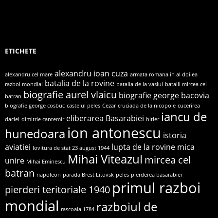
ETICHETE
alexandru ioan cuza
alexandru cel mare
armata romana in al doilea
batalia de la rovine
razboi mondial
batalia de la vaslui
batalii mircea cel
biografie aurel vlaicu
biografie george bacovia
batran
biografie george cosbuc
castelul peles
Cezar
cruciada de la nicopole
cucerirea
iancu de
eliberarea Basarabiei
daciei
dimitrie cantemir
hitler
ion antonescu
hunedoara
istoria
aviatiei
lupta de la rovine
mica
lovitura de stat 23 august 1944
Mihai Viteazul
mircea cel
unire
Mihai Eminescu
batran
napoleon
parada Brest Litovsk
peles
pierderea basarabiei
primul razboi
pierderi teritoriale 1940
mondial
razboiul de
rascoala 1784