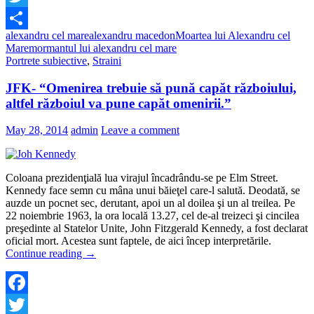
Twitter
alexandru cel mare
alexandru macedon
Moartea lui Alexandru cel
Share
Mare
mormantul lui alexandru cel mare
Portrete subiective
,
Straini
JFK- “Omenirea trebuie să pună capăt războiului,
altfel războiul va pune capăt omenirii.”
May 28, 2014
admin
Leave a comment
Coloana prezidenţială lua virajul încadrându-se pe Elm Street.
Kennedy face semn cu mâna unui băieţel care-l salută. Deodată, se
auzde un pocnet sec, derutant, apoi un al doilea şi un al treilea. Pe
22 noiembrie 1963, la ora locală 13.27, cel de-al treizeci şi cincilea
preşedinte al Statelor Unite, John Fitzgerald Kennedy, a fost declarat
oficial mort. Acestea sunt faptele, de aici încep interpretările.
Continue reading
→
Facebook