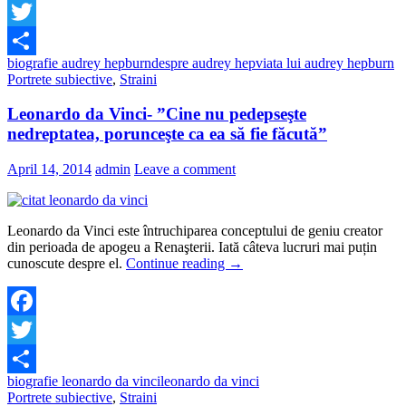
Facebook
Twitter
biografie audrey hepburn
despre audrey hep
viata lui audrey hepburn
Share
Portrete subiective
,
Straini
Leonardo da Vinci- ”Cine nu pedepseşte
nedreptatea, porunceşte ca ea să fie făcută”
April 14, 2014
admin
Leave a comment
Leonardo da Vinci este întruchiparea conceptului de geniu creator
din perioada de apogeu a Renaşterii. Iată câteva lucruri mai puțin
cunoscute despre el.
Continue reading
→
Facebook
Twitter
biografie leonardo da vinci
leonardo da vinci
Share
Portrete subiective
,
Straini