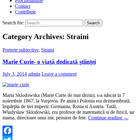
Proclamatiune
Contact
Contribuie
Search for:
Category Archives: Straini
Portrete subiective
,
Straini
Marie Curie- o viață dedicată științei
July 3, 2014
admin
Leave a comment
Maria Sklodowska (Marie Curie de mai târziu), s-a născut la 7
noiembrie 1867, la Varşovia. Pe atunci Polonia era dezmembrată,
împărţita de trei imperii: Germania, Rusia si Austria. Tatăl,
Wladyslaw Sklodowski, era profesor de matematicã si de fizicã, iar
mama, directoare unui mic pension de fete.
Continue reading
→