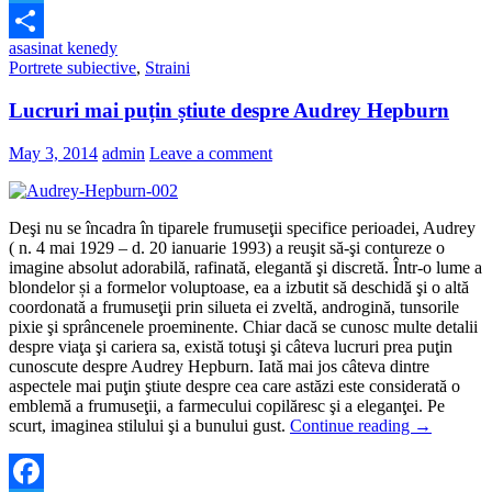
Twitter
asasinat kenedy
Share
Portrete subiective
,
Straini
Lucruri mai puțin știute despre Audrey Hepburn
May 3, 2014
admin
Leave a comment
Deşi nu se încadra în tiparele frumuseţii specifice perioadei, Audrey
( n. 4 mai 1929 – d. 20 ianuarie 1993) a reuşit să-şi contureze o
imagine absolut adorabilă, rafinată, elegantă şi discretă. Într-o lume a
blondelor și a formelor voluptoase, ea a izbutit să deschidă şi o altă
coordonată a frumuseţii prin silueta ei zveltă, androgină, tunsorile
pixie şi sprâncenele proeminente. Chiar dacă se cunosc multe detalii
despre viaţa şi cariera sa, există totuşi şi câteva lucruri prea puţin
cunoscute despre Audrey Hepburn. Iată mai jos câteva dintre
aspectele mai puţin ştiute despre cea care astăzi este considerată o
emblemă a frumuseţii, a farmecului copilăresc şi a eleganţei. Pe
scurt, imaginea stilului şi a bunului gust.
Continue reading
→