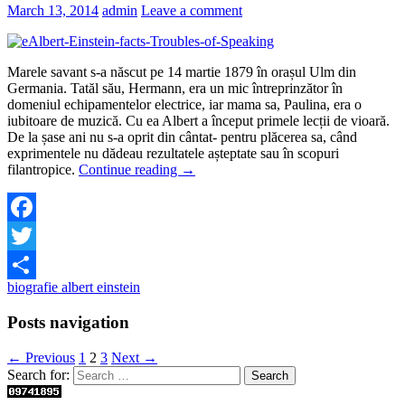
March 13, 2014
admin
Leave a comment
Marele savant s-a născut pe 14 martie 1879 în orașul Ulm din
Germania. Tatăl său, Hermann, era un mic întreprinzător în
domeniul echipamentelor electrice, iar mama sa, Paulina, era o
iubitoare de muzică. Cu ea Albert a început primele lecții de vioară.
De la șase ani nu s-a oprit din cântat- pentru plăcerea sa, când
exprimentele nu dădeau rezultatele așteptate sau în scopuri
filantropice.
Continue reading
→
Facebook
Twitter
biografie albert einstein
Share
Posts navigation
← Previous
1
2
3
Next →
Search for: