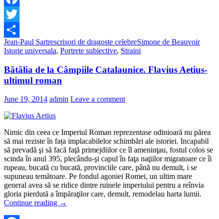
Facebook
Twitter
Jean-Paul Sartre
scrisori de dragoste celebre
Simone de Beauvoir
Share
Istorie universala
,
Portrete subiective
,
Straini
Bătălia de la Câmpiile Catalaunice. Flavius Aetius-
ultimul roman
June 19, 2014
admin
Leave a comment
Nimic din ceea ce Imperiul Roman reprezentase odinioară nu părea
să mai reziste în fața implacabilelor schimbări ale istoriei. Incapabil
să prevadă şi să facă faţă primejdiilor ce îl ameninţau, fostul colos se
scinda în anul 395, plecându-şi capul în faţa naţiilor migratoare ce îi
rupeau, bucată cu bucată, provinciile care, până nu demult, i se
supuneau temătoare. Pe fondul agoniei Romei, un ultim mare
general avea să se ridice dintre ruinele imperiului pentru a reînvia
gloria pierdută a împăraţilor care, demult, remodelau harta lumii.
Continue reading
→