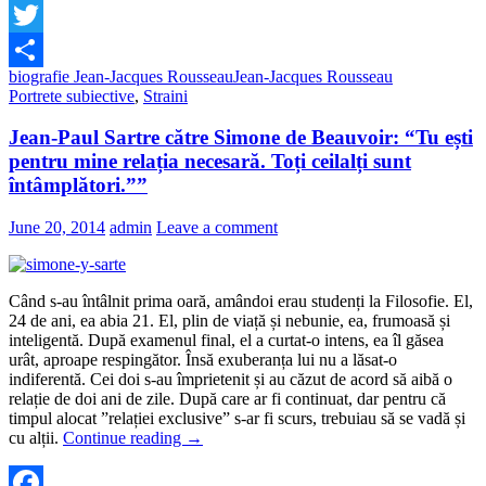
Facebook
Twitter
biografie Jean-Jacques Rousseau
Jean-Jacques Rousseau
Share
Portrete subiective
,
Straini
Jean-Paul Sartre către Simone de Beauvoir: “Tu ești
pentru mine relația necesară. Toți ceilalți sunt
întâmplători.””
June 20, 2014
admin
Leave a comment
Când s-au întâlnit prima oară, amândoi erau studenți la Filosofie. El,
24 de ani, ea abia 21. El, plin de viață și nebunie, ea, frumoasă și
inteligentă. După examenul final, el a curtat-o intens, ea îl găsea
urât, aproape respingător. Însă exuberanța lui nu a lăsat-o
indiferentă. Cei doi s-au împrietenit și au căzut de acord să aibă o
relație de doi ani de zile. După care ar fi continuat, dar pentru că
timpul alocat ”relației exclusive” s-ar fi scurs, trebuiau să se vadă și
cu alții.
Continue reading
→