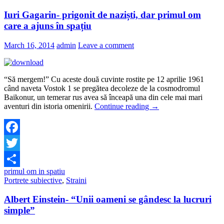
Iuri Gagarin- prigonit de naziști, dar primul om
care a ajuns în spațiu
March 16, 2014
admin
Leave a comment
“Să mergem!” Cu aceste două cuvinte rostite pe 12 aprilie 1961
când naveta Vostok 1 se pregătea decoleze de la cosmodromul
Baikonur, un temerar rus avea să înceapă una din cele mai mari
aventuri din istoria omenirii.
Continue reading
→
Facebook
Twitter
primul om in spatiu
Share
Portrete subiective
,
Straini
Albert Einstein- “Unii oameni se gândesc la lucruri
simple”