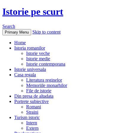
Istorie pe scurt
Search
Skip to content
Primary Menu
Home
Istoria romanilor
Istorie veche
Istorie medie
Istorie contemporana
Istorie universala
Casa regala
Literatura reginelor
Memoriile monarhilor
File de istorie
Din presa de altadata
Portrete subiective
Romani
Straini
Turism istoric
Intern
Extern