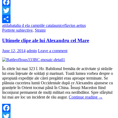
Facebook
Twitter
attila
batalia d ela campiile catalaunice
flavius aetius
Share
Portrete subiective
,
Straini
Ultimele clipe ale lui Alexandru cel Mare
June 12, 2014
admin
Leave a comment
În zilele lui mai 323 î. Hr. Babilonul fremăta de activitate și străzile
lui erau înțesate de soldați și marinari. Toată lumea vorbea despre o
apropiată expediție ale cărei pregătiri erau aproape terminate. Se
plănuia cucerirea lumii Occidentale după ce Alexandru ajunsese cu
granițele în Orient tocmai până în China. Însuși Macedon fiind
înconjurat permanent de mulți militari era nerăbdător. Spre sfârșitul
lui mai are loc un incident de rău augur.
Continue reading
→
Facebook